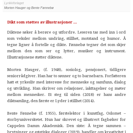
Lyrikkforlaget
Morten Hauger og Bente Fønnebø
Dikt som støttes av illustrasjoner ...
Diktene søker å berøre og utfordre. Leseren tas med inn i ord
som veksler mellom undring, stillhet, motstand og humor. Å
tegne ligner å fortelle og dikte. Fønnebø tegner det som skjer
mellom den som ser og lytter, musiker og instrument.
Illustrasjonene støtter diktene.
Morten Hauger, (f. 1948), sosiolog, pensjonert, tidligere
seniorrådgiver. Han har to sønner og to barnebarn. Forfatteren
hatt et yrkesliv med interesse for menneske og samfunn, dialog
og utvikling. Han skriver om relasjoner, iakttagelser og møter
mellom mennesker. Et steg til siden (2018) er hans andre
diktsamling, den første er Lyder i stillhet (2014).
Bente Fønnebø (f. 1955), førstelektor i kunstfag, Oslomet –
storbyuniversitetet. Hun har skrevet og illustrert fagbøker for
Cappelen Damm Akademisk. Den siste: Å tegne sammen –
brytninger og estetiske dialoger (2019), handler om kreativitet i