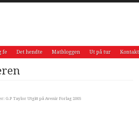
g fe
Det hendte
Matbloggen
Ut på tur
Kontakt
eren
: G.P Taylor Utgitt på Avenir Forlag 2005