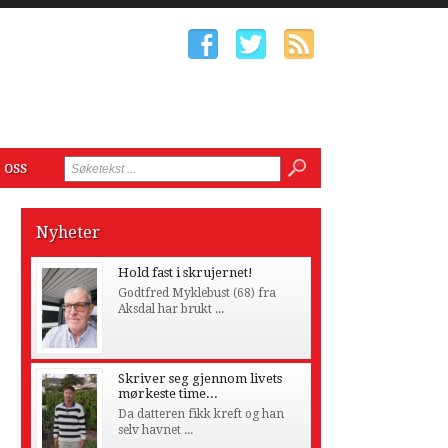
 oss
Nyheter
Hold fast i skrujernet!
Godtfred Myklebust (68) fra
Aksdal har brukt ...
Skriver seg gjennom livets
mørkeste time...
Da datteren fikk kreft og han
selv havnet ...