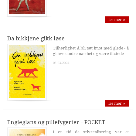
les mer »
Da bikkjene gikk løse
Tilhørlighet Å bli tatt imot med glede - å
gi hverandre nærhet og være til stede
05.03.2024
les mer »
Engleglans og pillefygerter - POCKET
I en tid da selvrealisering var et