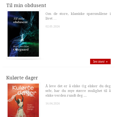
Til min obdusent
Om de store, klassiske spørsmålene i
livet …
02.05.2024
les mer »
Kulørte dager
Å leve det er å elske Og elsker du deg
selv, har du mye større mulighet til å
elske verden rundt deg ...
16.04.2024