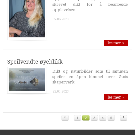
skrevet dikt for å bearbeide
opplevelsen.
05.06.2023
les mer »
Speilvendte øyeblikk
Dikt og naturbilder som til sammen
speiler en åpen himmel over Guds
skaperverk
22.05.2023
les mer »
‹
›
1
2
3
4
5