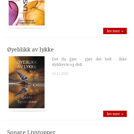
les mer »
Øyeblikk av lykke
Det du gjør - gjør det helt - ikke
stykkevis og delt
16.11.2023
les mer »
Sonare Livstopper