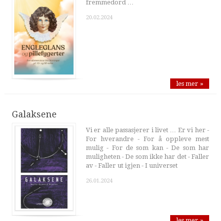
fremmedord …
20.02.2024
les mer »
Galaksene
Vi er alle passasjerer i livet … Er vi her -
For hverandre - For å oppleve mest
mulig - For de som kan - De som har
muligheten - De som ikke har det - Faller
av - Faller ut igjen - I universet
26.01.2024
les mer »