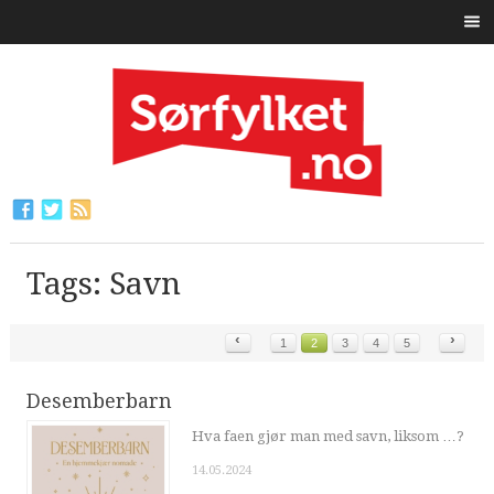
Tags: Savn
‹
›
1
2
3
4
5
Desemberbarn
Hva faen gjør man med savn, liksom …?
14.05.2024