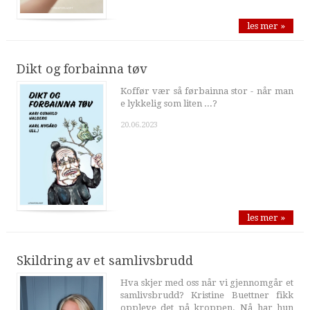
les mer »
Dikt og forbainna tøv
Koffør vær så førbainna stor - når man
e lykkelig som liten ...?
20.06.2023
les mer »
Skildring av et samlivsbrudd
Hva skjer med oss når vi gjennomgår et
samlivsbrudd? Kristine Buettner fikk
oppleve det på kroppen. Nå har hun