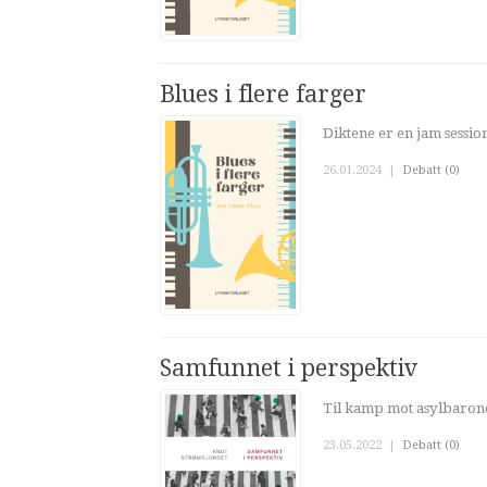
Blues i flere farger
Diktene er en jam sessio
26.01.2024
|
Debatt (0)
Samfunnet i perspektiv
Til kamp mot asylbaroner
23.05.2022
|
Debatt (0)