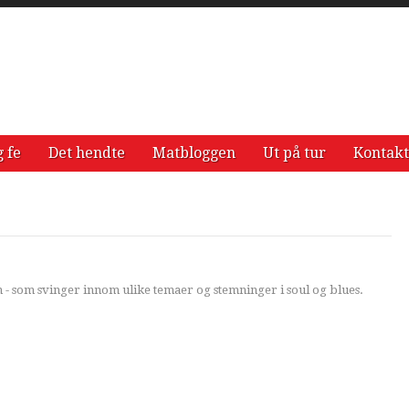
g fe
Det hendte
Matbloggen
Ut på tur
Kontakt
n - som svinger innom ulike temaer og stemninger i soul og blues.