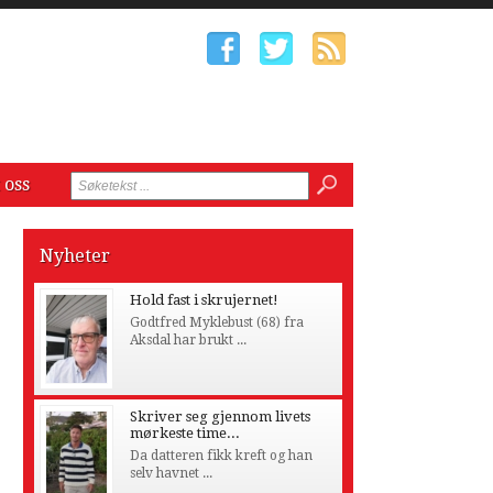
 oss
Nyheter
Hold fast i skrujernet!
Godtfred Myklebust (68) fra
Aksdal har brukt ...
Skriver seg gjennom livets
mørkeste time...
Da datteren fikk kreft og han
selv havnet ...