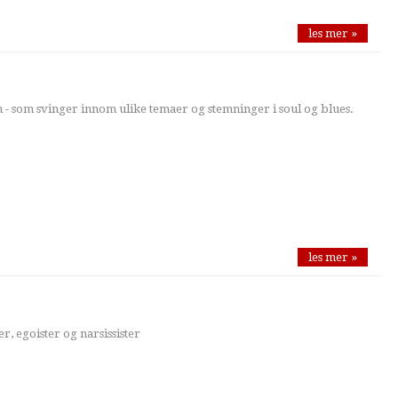
les mer »
n - som svinger innom ulike temaer og stemninger i soul og blues.
les mer »
, egoister og narsissister