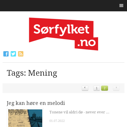
Tags: Mening
‹
›
1
2
Jeg kan høre en melodi
Tonene vil aldri dø - never ever ...
01.07.2022