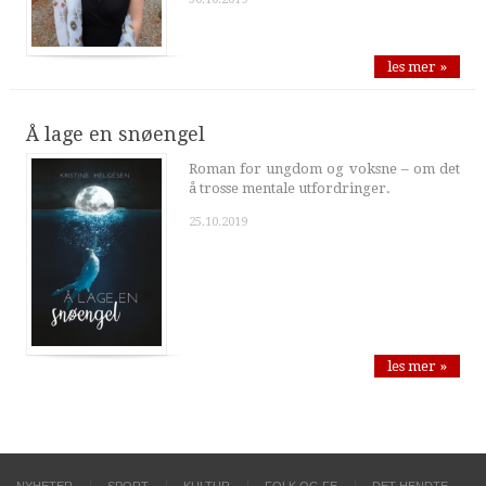
les mer »
Å lage en snøengel
Roman for ungdom og voksne – om det
å trosse mentale utfordringer.
25.10.2019
les mer »