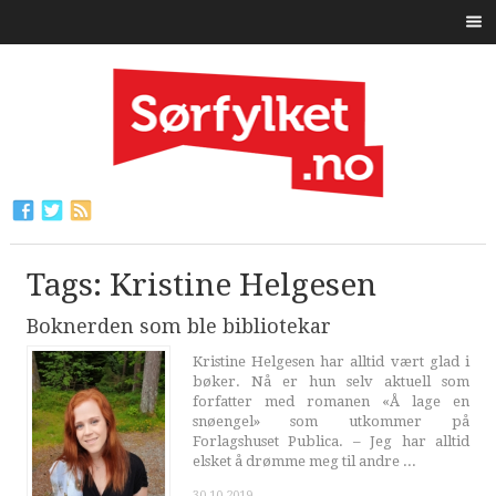
Tags: Kristine Helgesen
Boknerden som ble bibliotekar
Kristine Helgesen har alltid vært glad i
bøker. Nå er hun selv aktuell som
forfatter med romanen «Å lage en
snøengel» som utkommer på
Forlagshuset Publica. – Jeg har alltid
elsket å drømme meg til andre ...
30.10.2019