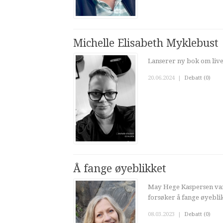
Michelle Elisabeth Myklebust
Lanserer ny bok om live
20.06.2024
|
Debatt (0)
Å fange øyeblikket
May Hege Kaspersen van
forsøker å fange øyeblik
08.03.2023
|
Debatt (0)