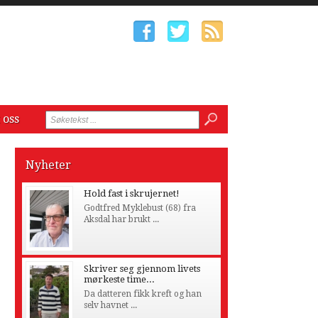
 oss
Nyheter
Hold fast i skrujernet!
Godtfred Myklebust (68) fra
Aksdal har brukt ...
Skriver seg gjennom livets
mørkeste time...
Da datteren fikk kreft og han
selv havnet ...