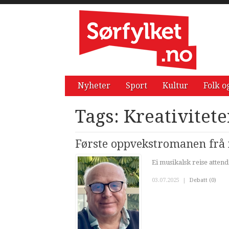
Nyheter
Sport
Kultur
Folk o
Tags: Kreativitet
Første oppvekstromanen frå 
Ei musikalsk reise attende
03.07.2025
|
Debatt (0)