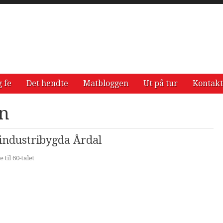
g fe
Det hendte
Matbloggen
Ut på tur
Kontakt
en
industribygda Årdal
 til 60-talet