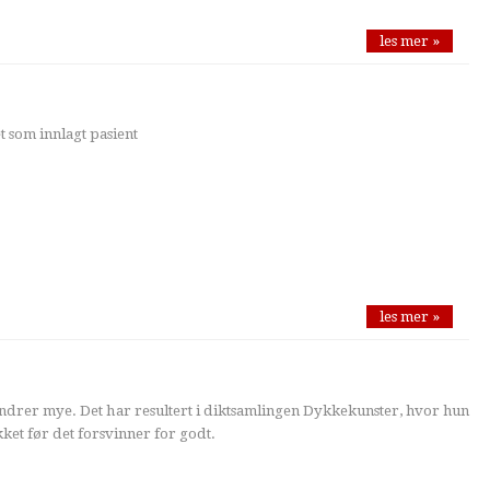
les mer »
t som innlagt pasient
les mer »
drer mye. Det har resultert i diktsamlingen Dykkekunster, hvor hun
ket før det forsvinner for godt.