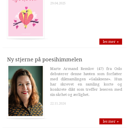
29.04.2025
les mer »
Ny stjerne på poesihimmelen
Marte Armand Remlov (47) fra Oslo
debuterer denne høsten som forfatter
med diktsamlingen «Galaksene». Hun
har skrevet en samling korte og
konkrete dikt som treffer leseren med
sin sårhet og ærlighet.
22.11.2024
les mer »