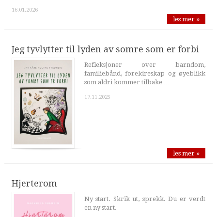
16.01.2026
les mer »
Jeg tyvlytter til lyden av somre som er forbi
Refleksjoner over barndom,
familiebånd, foreldreskap og øyeblikk
som aldri kommer tilbake …
17.11.2025
les mer »
Hjerterom
Ny start. Skrik ut, sprekk. Du er verdt
en ny start.