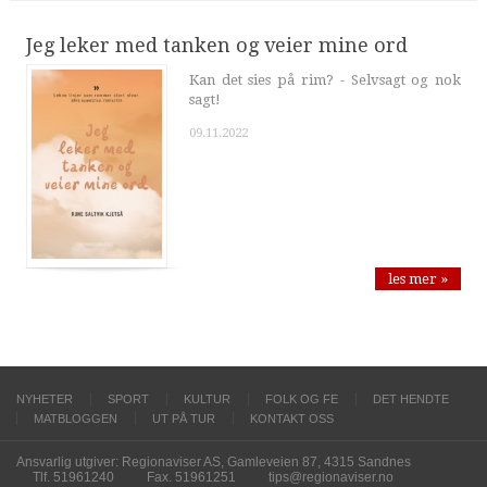
Jeg leker med tanken og veier mine ord
Kan det sies på rim? - Selvsagt og nok
sagt!
09.11.2022
les mer »
NYHETER
SPORT
KULTUR
FOLK OG FE
DET HENDTE
MATBLOGGEN
UT PÅ TUR
KONTAKT OSS
Ansvarlig utgiver: Regionaviser AS, Gamleveien 87, 4315 Sandnes
Tlf. 51961240
Fax. 51961251
tips@regionaviser.no