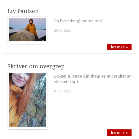
Liv Paulsen
En livsreise gjennom ord
20.06.2024
les mer »
Skriver om overgrep
Boken Å bære din skam er et resultat av
skriveterapi.
05.06.2023
les mer »