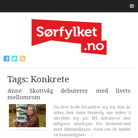
Tags: Konkrete
Anne Skottvåg debuterer med livets
mellomrom
Da livet brått forandret seg for fem år
siden, fant Anne Skottvåg nye måter å
uttrykke seg på. Nå debuterer den
tidligere tannlegen fra Holmestrand
med diktsamlingen «Som om de hadde
en hemmelighet» – ...