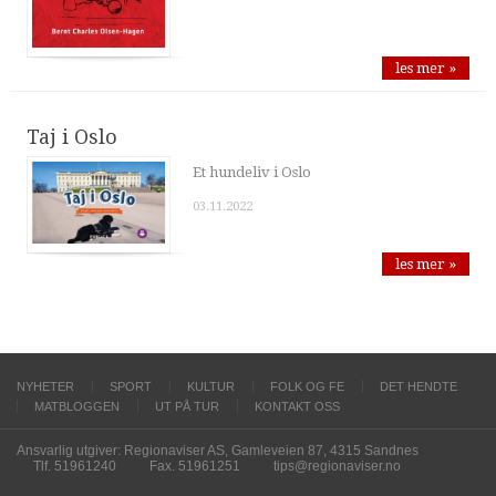
les mer »
Taj i Oslo
Et hundeliv i Oslo
03.11.2022
les mer »
NYHETER
SPORT
KULTUR
FOLK OG FE
DET HENDTE
MATBLOGGEN
UT PÅ TUR
KONTAKT OSS
Ansvarlig utgiver: Regionaviser AS, Gamleveien 87, 4315 Sandnes
Tlf. 51961240
Fax. 51961251
tips@regionaviser.no