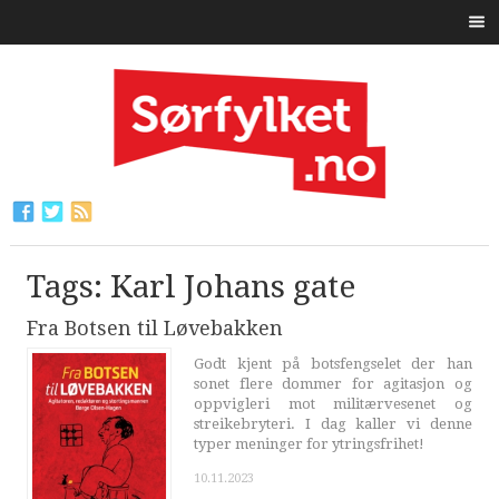
Tags: Karl Johans gate
Fra Botsen til Løvebakken
Godt kjent på botsfengselet der han
sonet flere dommer for agitasjon og
oppvigleri mot militærvesenet og
streikebryteri. I dag kaller vi denne
typer meninger for ytringsfrihet!
10.11.2023