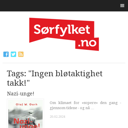
Tags: "Ingen bløtaktighet
takk!"
Nazi-unge!
Om klimaet for «sopere» den gang -
gjennom tidene - og nå …
20.02.2024