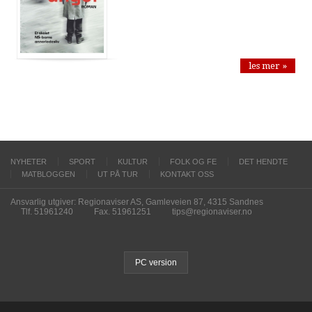
les mer »
NYHETER
SPORT
KULTUR
FOLK OG FE
DET HENDTE
MATBLOGGEN
UT PÅ TUR
KONTAKT OSS
Ansvarlig utgiver: Regionaviser AS, Gamleveien 87, 4315 Sandnes
Tlf. 51961240
Fax. 51961251
tips@regionaviser.no
PC version