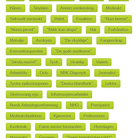
Hånes
Skylden
Annen verdenskrig
Misbrukt
Seksuelt misbrukt
Hatet
Forakten
"Nazi-berme"
"Homo-jævel"
"Blikk kan drepe"
Hat
Forhånelse
Motvilje
Avskyen
"De skyldige"
Fangenskap
Konsentrasjonsleir
"De gode nordmenn"
"Jævla nazist!"
Tysk
Uvanlig
Variert
Arbeidsliv
Oslo
NRK Dagsnytt
Journalist
Tyske radiostasjonen
"Deutschlandfunk"
Lektor
Skeissvang vgs
Informasjonsarbeider
Norsk Arbeidsgiverforening
NHO
Pensjonist
Misbruksbutikken
Kjærester
Perlevenner
Kvelertak
Faren mister forstanden
Hverdagen
Homojakt
Gnagere
"Ingen bløtaktighet takk!"