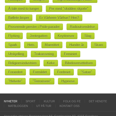
Å tale med to tunger
Per med "skidden skjorte"
Bøllete bisper
Er Vårherre Vårfrue? Hen?
Proserende prester i Pride-parader
Radioutsendelse
Flytting
Jentegutten
Knyttnever
Slag
Spark
Hets
Marerittet
Hundre år
Skam
Utskjelling
Trakassering
Feminint
Religionsindustrien
Kirke
Bibeloversettelsen
Forandret
Formildet
Fordreiet
"Satan"
"Helvete"
"Terrorisere"
Hypnose
NYHETER
SPORT
KULTUR
FOLK OG FE
DET HENDTE
MATBLOGGEN
UT PÅ TUR
KONTAKT OSS