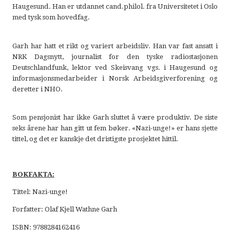
Haugesund. Han er utdannet cand.philol. fra Universitetet i Oslo
med tysk som hovedfag.
Garh har hatt et rikt og variert arbeidsliv. Han var fast ansatt i
NRK Dagsnytt, journalist for den tyske radiostasjonen
Deutschlandfunk, lektor ved Skeisvang vgs. i Haugesund og
informasjonsmedarbeider i Norsk Arbeidsgiverforening og
deretter i NHO.
Som pensjonist har ikke Garh sluttet å være produktiv. De siste
seks årene har han gitt ut fem bøker. «Nazi-unge!» er hans sjette
tittel, og det er kanskje det dristigste prosjektet hittil.
BOKFAKTA:
Tittel: Nazi-unge!
Forfatter: Olaf Kjell Wathne Garh
ISBN: 9788284162416