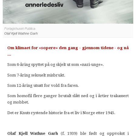
Forlagshuset Publica
Olaf Kjell Wathne Garh
Om klimaet for «sopere» den gang - gjennom tidene - og nå
…
Som 6-åring spyttet på og skjelt ut som «nazi-unge».
Som 7-åring seksuelt misbrukt.
Som 12-åring utsatt for vold fra faren.
Som homofil flere ganger brutalt slått ned og i årtier trakassert
og mobbet.
Det er Knuts rystende historie fra et liv i Norge etter 1945.
Olaf Kjell Wathne Garh
(f. 1939) ble født og oppvokst i