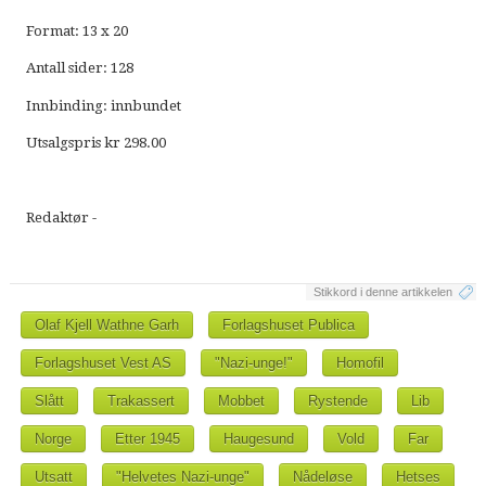
Format: 13 x 20
Antall sider: 128
Innbinding: innbundet
Utsalgspris kr 298.00
Redaktør -
Stikkord i denne artikkelen
Olaf Kjell Wathne Garh
Forlagshuset Publica
Forlagshuset Vest AS
"Nazi-unge!"
Homofil
Slått
Trakassert
Mobbet
Rystende
Lib
Norge
Etter 1945
Haugesund
Vold
Far
Utsatt
"Helvetes Nazi-unge"
Nådeløse
Hetses