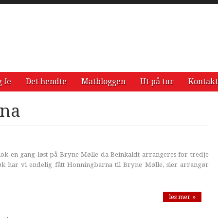
g fe
Det hendte
Matbloggen
Ut på tur
Kontakt
rna
nok en gang løst på Bryne Mølle da Beinkaldt arrangeres for tredje
søk har vi endelig fått Honningbarna til Bryne Mølle, sier arrangør
les mer »