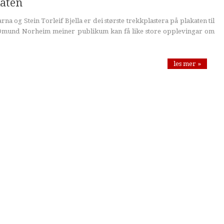
katen
na og Stein Torleif Bjella er dei største trekkplastera på plakaten til
 Omund Norheim meiner publikum kan få like store opplevingar om
les mer »