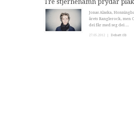
Tre stjernenamn prydar pla
Jonas Alaska, Honningbar
årets Ranglerock, men
dei får med seg dei ...
27.05.2012
|
Debatt (0)