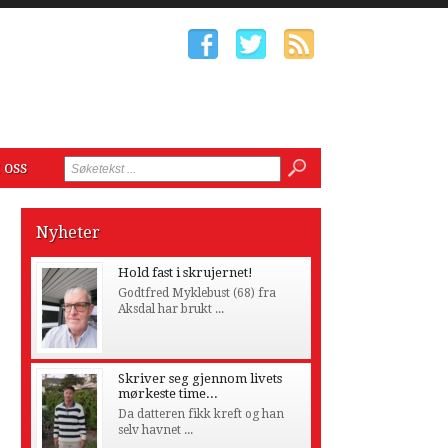
 oss
Nyheter
Hold fast i skrujernet!
Godtfred Myklebust (68) fra
Aksdal har brukt ...
Skriver seg gjennom livets
mørkeste time...
Da datteren fikk kreft og han
selv havnet ...