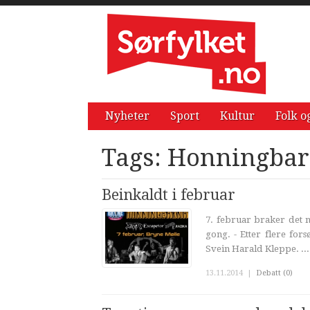
Nyheter
Sport
Kultur
Folk o
Tags: Honningba
Beinkaldt i februar
7. februar braker det 
gong. - Etter flere for
Svein Harald Kleppe. ...
13.11.2014
|
Debatt (0)