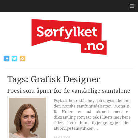
Tags: Grafisk Designer
Poesi som åpner for de vanskelige samtalene
Psykisk helse står høyt på dagsordenen i
den norske samfunnsdebatten. Mona B.
R. Holen er nå aktuell med en
diktsamling som tar tak i livets mørkere
sider, hvor hun tilgjengeliggjør den
alvorlige tematikken ...
18.02.2025