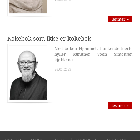
les mer »
Kokebok som ikke er kokebok
Med boken Hjemmets bankende hjerte
hyller kunstner Stein Simonsen
kjøkkenet.
26.05.2023
les mer »