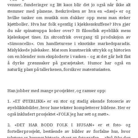
venner, funderinger og litt kaos blir det jo også når ikke alt
stemmer med planene. Beskrivelsen av hva en «dæsj» er og
hvilke tanker om musikk som dukker opp mens man steker
kjøttboller. Hva har folk egentlig i kjøkkenskuffene? Hva gjør
du når spinatsuppa koker over? Et filosofisk øyeblikk mens
kjøleskapet tines. En sitronfrisk overgang til produksjon av
«Simoncello». Om handleturene i eksotiske markedsparadis.
Mislykkede julekaker. Mat som kunstnerisk uttrykk og historien
om en blender som eksploderte i vasken – og at det går helt fint
å dyrke grønnsaker på garasjetaket. Humor har også en
naturlig plass på tallerkenen, forsikrer matentusiasten.
Han jobber med mange prosjekter, og ramser opp:
1. «ET ØYEBLIKK» er en stor og stadig økende fotoserie av
øyeblikksbilder, hvor lune tekster kompletterer bildene. Her er
også inkludert prosjektet «FOLK jeg har sett og møtt».
2. «DET HAR BODD FOLK I HUSAN» er et foto- og
fortellerprosjekt, bestående av bilder av forfalne hus, hvor
tekstene er husenes historie, skapt av fotografen ... altså ikke den