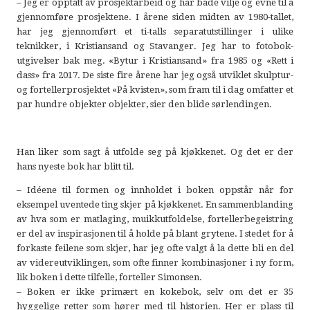
– Jeg er opptatt av prosjektarbeid og har både vilje og evne til å
gjennomføre prosjektene. I årene siden midten av 1980-tallet,
har jeg gjennomført et ti-talls separatutstillinger i ulike
teknikker, i Kristiansand og Stavanger. Jeg har to fotobok-
utgivelser bak meg. «Bytur i Kristiansand» fra 1985 og «Rett i
dass» fra 2017. De siste fire årene har jeg også utviklet skulptur-
og fortellerprosjektet «På kvisten», som fram til i dag omfatter et
par hundre objekter objekter, sier den blide sørlendingen.
Han liker som sagt å utfolde seg på kjøkkenet. Og det er der
hans nyeste bok har blitt til.
– Idéene til formen og innholdet i boken oppstår når for
eksempel uventede ting skjer på kjøkkenet. En sammenblanding
av hva som er matlaging, muikkutfoldelse, fortellerbegeistring
er del av inspirasjonen til å holde på blant grytene. I stedet for å
forkaste feilene som skjer, har jeg ofte valgt å la dette bli en del
av videreutviklingen, som ofte finner kombinasjoner i ny form,
lik boken i dette tilfelle, forteller Simonsen.
– Boken er ikke primært en kokebok, selv om det er 35
hyggelige retter som hører med til historien. Her er plass til