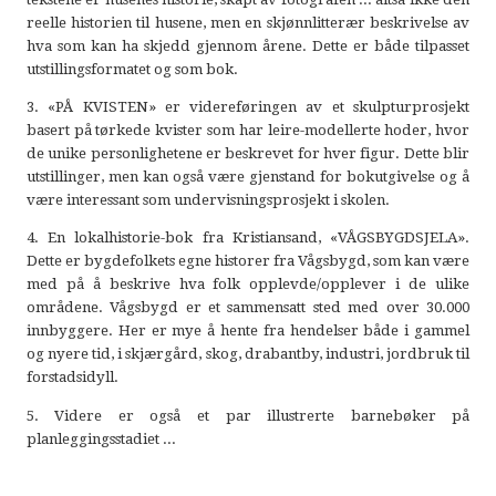
reelle historien til husene, men en skjønnlitterær beskrivelse av
hva som kan ha skjedd gjennom årene. Dette er både tilpasset
utstillingsformatet og som bok.
3. «PÅ KVISTEN» er videreføringen av et skulpturprosjekt
basert på tørkede kvister som har leire-modellerte hoder, hvor
de unike personlighetene er beskrevet for hver figur. Dette blir
utstillinger, men kan også være gjenstand for bokutgivelse og å
være interessant som undervisningsprosjekt i skolen.
4. En lokalhistorie-bok fra Kristiansand, «VÅGSBYGDSJELA».
Dette er bygdefolkets egne historer fra Vågsbygd, som kan være
med på å beskrive hva folk opplevde/opplever i de ulike
områdene. Vågsbygd er et sammensatt sted med over 30.000
innbyggere. Her er mye å hente fra hendelser både i gammel
og nyere tid, i skjærgård, skog, drabantby, industri, jordbruk til
forstadsidyll.
5. Videre er også et par illustrerte barnebøker på
planleggingsstadiet ...