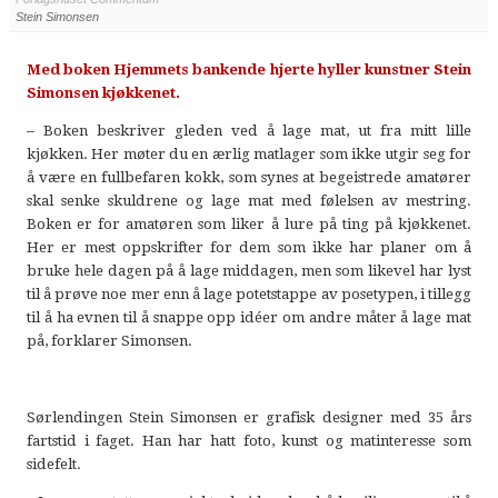
Stein Simonsen
Med boken Hjemmets bankende hjerte hyller kunstner Stein
Simonsen kjøkkenet.
– Boken beskriver gleden ved å lage mat, ut fra mitt lille
kjøkken. Her møter du en ærlig matlager som ikke utgir seg for
å være en fullbefaren kokk, som synes at begeistrede amatører
skal senke skuldrene og lage mat med følelsen av mestring.
Boken er for amatøren som liker å lure på ting på kjøkkenet.
Her er mest oppskrifter for dem som ikke har planer om å
bruke hele dagen på å lage middagen, men som likevel har lyst
til å prøve noe mer enn å lage potetstappe av posetypen, i tillegg
til å ha evnen til å snappe opp idéer om andre måter å lage mat
på, forklarer Simonsen.
Sørlendingen Stein Simonsen er grafisk designer med 35 års
fartstid i faget. Han har hatt foto, kunst og matinteresse som
sidefelt.