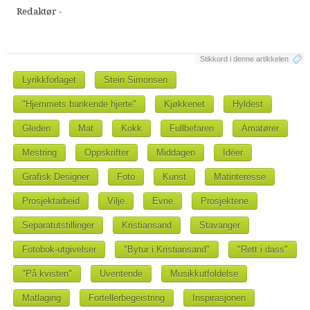
Redaktør -
Stikkord i denne artikkelen
Lyrikkforlaget
Stein Simonsen
"Hjemmets bankende hjerte"
Kjøkkenet
Hyldest
Gleden
Mat
Kokk
Fullbefaren
Amatører
Mestring
Oppskrifter
Middagen
Idéer
Grafisk Designer
Foto
Kunst
Matinteresse
Prosjektarbeid
Vilje
Evne
Prosjektene
Separatutstillinger
Kristiansand
Stavanger
Fotobok-utgivelser
"Bytur i Kristiansand"
"Rett i dass"
"På kvisten"
Uventende
Musikkutfoldelse
Matlaging
Fortellerbegeistring
Inspirasjonen