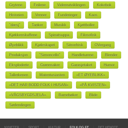
Grytene
Feilene
Videreutviklingen
Kokebok
Historien
Venner
Funderinger
Kaos
"dæsj"
Tanker
Musikk
Kjøttboller
Kjøkkenskuffene
Spinatsuppa
Filosofisk
Øyeblikk
Kjøleskapet
Sitronfrisk
OVergang
Produksjon
"Simoncello"
Handleturene
Blender
Eksploderte
Grønnsaker
Garasjetaket
Humor
Tallerkenen
Matentusiasten
«ET ØYEBLIKK»
«DET HAR BODD FOLK I HUSAN»
«PÅ KVISTEN»
«VÅGSBYGDSJELA».
Barnebøker
Blide
Sørlendingen
NYHETER
SPORT
KULTUR
FOLK OG FE
DET HENDTE