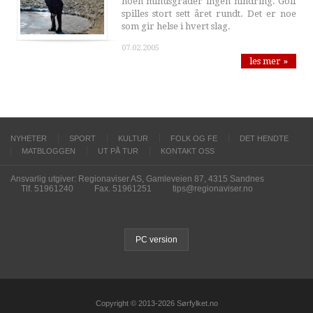
noen minusgrader ingen hindring. Golf
spilles stort sett året rundt. Det er noe
som gir helse i hvert slag.
07.02.2005
les mer »
NYHETER
SPORT
KULTUR
FOLK OG FE
DET HENDTE
MATBLOGGEN
UT PÅ TUR
KONTAKT OSS
Ansvarlig utgiver: Regionaviser AS, Gamleveien 87, 4315 Sandnes
Tlf. 51961240
Fax. 51961251
tips@regionaviser.no
PC version
Copyright © 2013-2026 Sørfylket.no