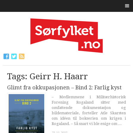
Tags: Geirr H. Haarr
Glimt fra okkupasjonen – Bind 2: Farlig kyst
– Medlemmene i Militærhistorisk
Forening Rogaland sitter med
omfattende dokumentasjon og
bildemateriale, forteller Atle Skarsten
om idéen til bokserien om krigen i
Rogaland. – Så snart vi ble enige om ...
23.11.2015