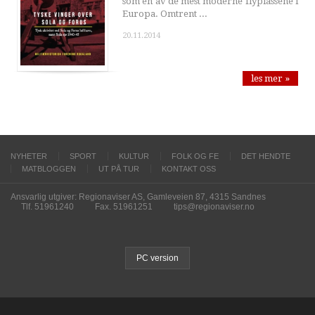
som en av de mest moderne flyplassene i
Europa. Omtrent ...
20.11.2014
les mer »
NYHETER
SPORT
KULTUR
FOLK OG FE
DET HENDTE
MATBLOGGEN
UT PÅ TUR
KONTAKT OSS
Ansvarlig utgiver: Regionaviser AS, Gamleveien 87, 4315 Sandnes
Tlf. 51961240
Fax. 51961251
tips@regionaviser.no
PC version