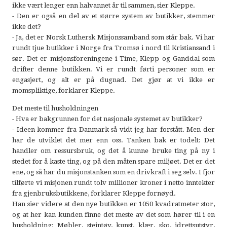
ikke vært lenger enn halvannet år til sammen, sier Kleppe.
- Den er også en del av et større system av butikker, stemmer
ikke det?
- Ja, det er Norsk Luthersk Misjonssamband som står bak. Vi har
rundt tjue butikker i Norge fra Tromsø i nord til Kristiansand i
sør. Det er misjonsforeningene i Time, Klepp og Ganddal som
drifter denne butikken. Vi er rundt førti personer som er
engasjert, og alt er på dugnad. Det gjør at vi ikke er
momspliktige, forklarer Kleppe.
Det meste til husholdningen
- Hva er bakgrunnen for det nasjonale systemet av butikker?
- Ideen kommer fra Danmark så vidt jeg har forstått. Men der
har de utviklet det mer enn oss. Tanken bak er todelt: Det
handler om ressursbruk, og det å kunne bruke ting på ny i
stedet for å kaste ting, og på den måten spare miljøet. Det er det
ene, og så har du misjonstanken som en drivkraft i seg selv. I fjor
tilførte vi misjonen rundt tolv millioner kroner i netto inntekter
fra gjenbruksbutikkene, forklarer Kleppe fornøyd.
Han sier videre at den nye butikken er 1050 kvadratmeter stor,
og at her kan kunden finne det meste av det som hører til i en
husholdning: Møbler, steintøy, kunst, klær, sko, idrettsutstyr,