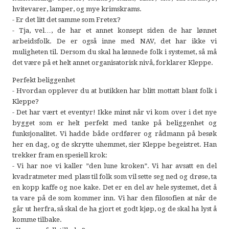
hvitevarer, lamper, og mye krimskrams.
- Er det litt det samme som Fretex?
- Tja, vel…, de har et annet konsept siden de har lønnet
arbeidsfolk. De er også inne med NAV, det har ikke vi
muligheten til. Dersom du skal ha lønnede folk i systemet, så må
det være på et helt annet organisatorisk nivå, forklarer Kleppe.
Perfekt beliggenhet
- Hvordan opplever du at butikken har blitt mottatt blant folk i
Kleppe?
- Det har vært et eventyr! Ikke minst når vi kom over i det nye
bygget som er helt perfekt med tanke på beliggenhet og
funksjonalitet. Vi hadde både ordfører og rådmann på besøk
her en dag, og de skrytte uhemmet, sier Kleppe begeistret. Han
trekker fram en spesiell krok:
- Vi har noe vi kaller ”den lune kroken”. Vi har avsatt en del
kvadratmeter med plass til folk som vil sette seg ned og drøse, ta
en kopp kaffe og noe kake. Det er en del av hele systemet, det å
ta vare på de som kommer inn. Vi har den filosofien at når de
går ut herfra, så skal de ha gjort et godt kjøp, og de skal ha lyst å
komme tilbake.