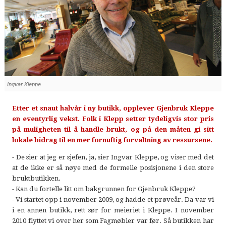
Ingvar Kleppe
Etter et snaut halvår i ny butikk, opplever Gjenbruk Kleppe
en eventyrlig vekst. Folk i Klepp setter tydeligvis stor pris
på muligheten til å handle brukt, og på den måten gi sitt
lokale bidrag til en mer fornuftig forvaltning av ressursene.
- De sier at jeg er sjefen, ja, sier Ingvar Kleppe, og viser med det
at de ikke er så nøye med de formelle posisjonene i den store
bruktbutikken.
- Kan du fortelle litt om bakgrunnen for Gjenbruk Kleppe?
- Vi startet opp i november 2009, og hadde et prøveår. Da var vi
i en annen butikk, rett sør for meieriet i Kleppe. I november
2010 flyttet vi over her som Fagmøbler var før. Så butikken har