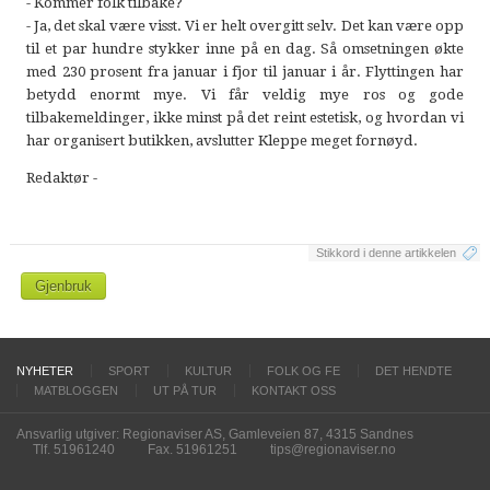
- Kommer folk tilbake?
- Ja, det skal være visst. Vi er helt overgitt selv. Det kan være opp
til et par hundre stykker inne på en dag. Så omsetningen økte
med 230 prosent fra januar i fjor til januar i år. Flyttingen har
betydd enormt mye. Vi får veldig mye ros og gode
tilbakemeldinger, ikke minst på det reint estetisk, og hvordan vi
har organisert butikken, avslutter Kleppe meget fornøyd.
Redaktør -
Stikkord i denne artikkelen
Gjenbruk
NYHETER
SPORT
KULTUR
FOLK OG FE
DET HENDTE
MATBLOGGEN
UT PÅ TUR
KONTAKT OSS
Ansvarlig utgiver: Regionaviser AS, Gamleveien 87, 4315 Sandnes
Tlf. 51961240
Fax. 51961251
tips@regionaviser.no