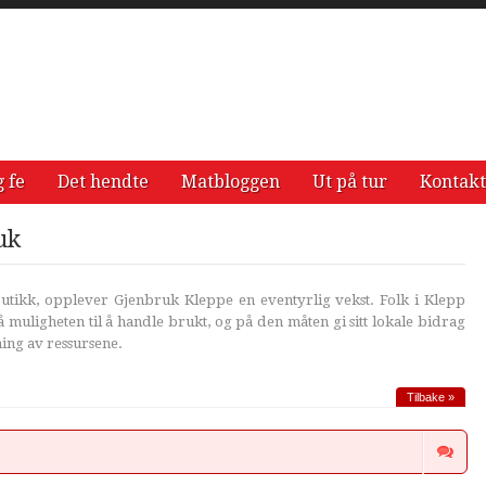
g fe
Det hendte
Matbloggen
Ut på tur
Kontakt
uk
 butikk, opplever Gjenbruk Kleppe en eventyrlig vekst. Folk i Klepp
på muligheten til å handle brukt, og på den måten gi sitt lokale bidrag
ning av ressursene.
Tilbake »