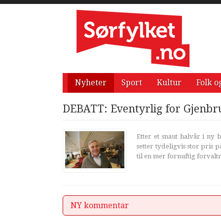
Nyheter
Sport
Kultur
Folk o
DEBATT: Eventyrlig for Gjenbr
Etter et snaut halvår i ny
setter tydeligvis stor pris 
til en mer fornuftig forvalt
NY kommentar