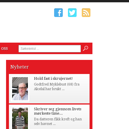
 oss
Nyheter
Hold fast i skrujernet!
Godtfred Myklebust (68) fra
Aksdal har brukt ...
Skriver seg gjennom livets
mørkeste time...
Da datteren fikk kreft og han
selv havnet ...