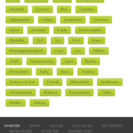
Skattefri
Formue
Mor
Sannhet
Oppdagelse
Leting
Lengselen
Sommer
Alene
Avstand
Kulde
Hemmelighet
Øyeblikk
Ord
Tro
Fred
Drøm
Hverdagskjærlighet
Livet
Lev
Stillhet
Skål!
Forurensning
Speil
Bjørka
Perspektiv
Baby
Havn
Visdom
Science fiction
Farvell
Måneskinn
Nødbrems
Giftsprøyting
Maleriet
Koronavirus
Tiden
Hudløs
Aldring
NYHETER
SPORT
KULTUR
FOLK OG FE
DET HENDTE
MATBLOGGEN
UT PÅ TUR
KONTAKT OSS