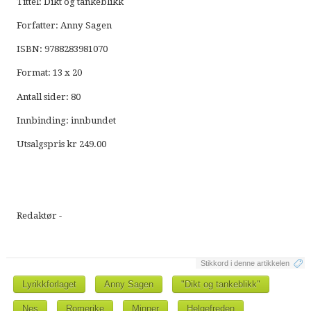
Tittel: Dikt og tankeblikk
Forfatter: Anny Sagen
ISBN: 9788283981070
Format: 13 x 20
Antall sider: 80
Innbinding: innbundet
Utsalgspris kr 249.00
Redaktør -
Stikkord i denne artikkelen
Lyrikkforlaget
Anny Sagen
"Dikt og tankeblikk"
Nes
Romerike
Minner
Helgefreden