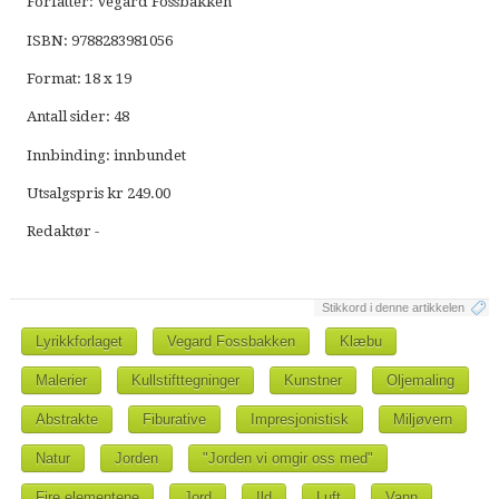
Forfatter: Vegard Fossbakken
ISBN: 9788283981056
Format: 18 x 19
Antall sider: 48
Innbinding: innbundet
Utsalgspris kr 249.00
Redaktør -
Stikkord i denne artikkelen
Lyrikkforlaget
Vegard Fossbakken
Klæbu
Malerier
Kullstifttegninger
Kunstner
Oljemaling
Abstrakte
Fiburative
Impresjonistisk
Miljøvern
Natur
Jorden
"Jorden vi omgir oss med"
Fire elementene
Jord
Ild
Luft
Vann