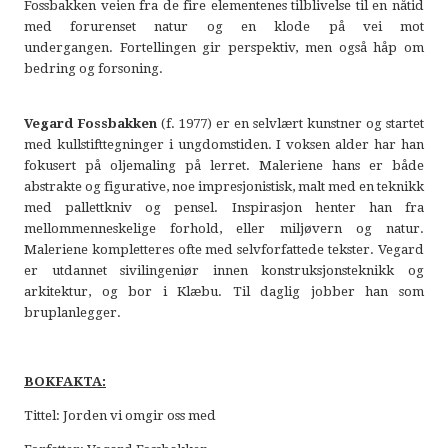
Fossbakken veien fra de fire elementenes tilblivelse til en nåtid
med forurenset natur og en klode på vei mot
undergangen. Fortellingen gir perspektiv, men også håp om
bedring og forsoning.
Vegard Fossbakken
(f. 1977) er en selvlært kunstner og startet
med kullstifttegninger i ungdomstiden. I voksen alder har han
fokusert på oljemaling på lerret. Maleriene hans er både
abstrakte og figurative, noe impresjonistisk, malt med en teknikk
med pallettkniv og pensel. Inspirasjon henter han fra
mellommenneskelige forhold, eller miljøvern og natur.
Maleriene kompletteres ofte med selvforfattede tekster. Vegard
er utdannet sivilingeniør innen konstruksjonsteknikk og
arkitektur, og bor i Klæbu. Til daglig jobber han som
bruplanlegger.
BOKFAKTA:
Tittel: Jorden vi omgir oss med