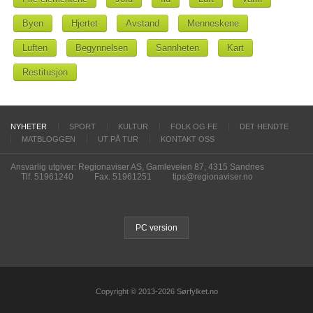
Byen
Hjertet
Avstand
Menneskene
Luften
Begynnelsen
Sannheten
Kart
Restitusjon
NYHETER
SPORT
KULTUR
FOLK OG FE
DET HENDTE
MATBLOGGEN
UT PÅ TUR
KONTAKT OSS
Ansvarlig utgiver: Regionaviser AS, Gamleveien 87, 4315 Sandnes
Tlf. 51961240
Fax. 51961251
tips@regionaviser.no
PC version
Copyright © 2013-2026 Sørfylket.no