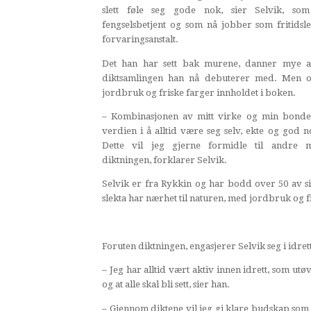
slett føle seg gode nok, sier Selvik, so
fengselsbetjent og som nå jobber som fritidsle
forvaringsanstalt.
Det han har sett bak murene, danner mye av
diktsamlingen han nå debuterer med. Men og
jordbruk og friske farger innholdet i boken.
– Kombinasjonen av mitt virke og min bondesl
verdien i å alltid være seg selv, ekte og god
Dette vil jeg gjerne formidle til andre 
diktningen, forklarer Selvik.
Selvik er fra Rykkin og har bodd over 50 av si
slekta har nærhet til naturen, med jordbruk og
Foruten diktningen, engasjerer Selvik seg i idrett
– Jeg har alltid vært aktiv innen idrett, som utø
og at alle skal bli sett, sier han.
– Gjennom diktene vil jeg gi klare budskap som a