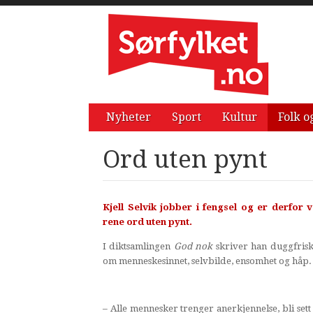
Nyheter
Sport
Kultur
Folk o
Ord uten pynt
Kjell Selvik jobber i fengsel og er derfor
rene ord uten pynt.
I diktsamlingen
God nok
skriver han duggfrisk
om menneskesinnet, selvbilde, ensomhet og håp.
– Alle mennesker trenger anerkjennelse, bli sett 