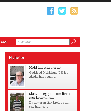
 oss
Nyheter
Hold fast i skrujernet!
Godtfred Myklebust (68) fra
Aksdal har brukt ...
Skriver seg gjennom livets
mørkeste time...
Da datteren fikk kreft og han
selv havnet ...