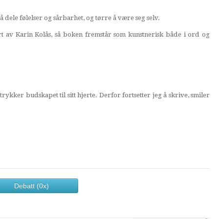
r å dele følelser og sårbarhet, og tørre å være seg selv.
ert av Karin Kolås, så boken fremstår som kunstnerisk både i ord og
trykker budskapet til sitt hjerte. Derfor fortsetter jeg å skrive, smiler
Debatt (0x)