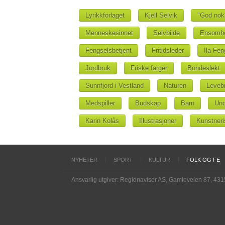
Lyrikkforlaget
Kjell Selvik
"God nok
Menneskesinnet
Selvbilde
Ensomh
Fengselsbetjent
Fritidsleder
Ila Fen
Jordbruk
Friske farger
Bondeslekt
Sunnfjord i Vestland
Naturen
Leveb
Medspiller
Budskap
Barn
Un
Karin Kolås
Illustrasjoner
Kunstneri
NYHETER
SPORT
KULTUR
FOLK OG FE
Ansvarlig utgiver: Regionaviser AS, Gamleveien 87, 43