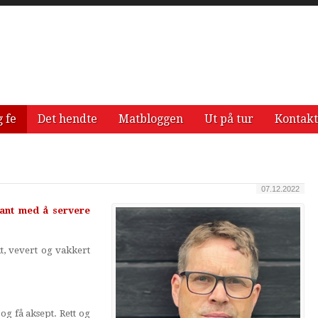
g fe
Det hendte
Matbloggen
Ut på tur
Kontakt
07.12.2022
 vant med å servere
t, vevert og vakkert
og få aksept. Rett og