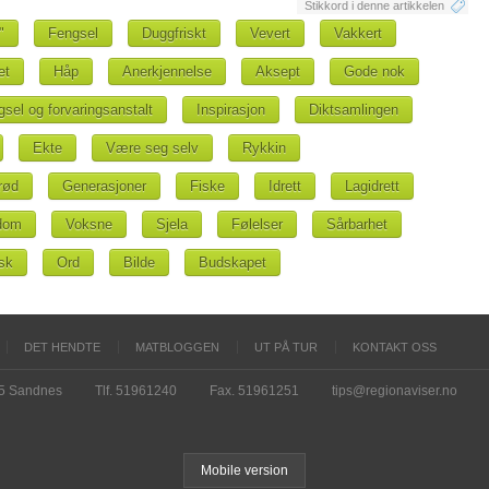
Stikkord i denne artikkelen
"
Fengsel
Duggfriskt
Vevert
Vakkert
et
Håp
Anerkjennelse
Aksept
Gode nok
gsel og forvaringsanstalt
Inspirasjon
Diktsamlingen
Ekte
Være seg selv
Rykkin
rød
Generasjoner
Fiske
Idrett
Lagidrett
dom
Voksne
Sjela
Følelser
Sårbarhet
sk
Ord
Bilde
Budskapet
DET HENDTE
MATBLOGGEN
UT PÅ TUR
KONTAKT OSS
15 Sandnes
Tlf. 51961240
Fax. 51961251
tips@regionaviser.no
Mobile version