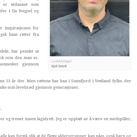
m er utdannet som
der i Ila fengsel og
 inspirasjonen for
så hans røtter fra
ekt, har penslet ut
 nok som den man er.
Lyrikkforlaget
mennesker gjennom
Kjell Selvik
ne 53 år der. Men røttene har han i Sunnfjord i Vestland fylke, der
 fiske som levebrød gjennom generasjoner.
.
ver og trener innen lagidrett. Jeg er opptatt av å være en medspiller,
lle kan forstå, slik at de fleste aldersgrupper kan nåes, også barn og