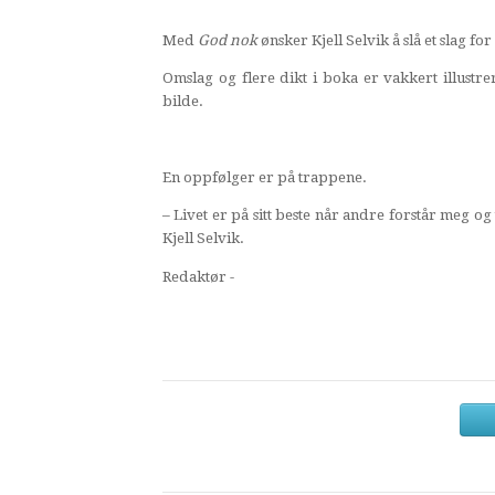
Med
God nok
ønsker Kjell Selvik å slå et slag fo
Omslag og flere dikt i boka er vakkert illustr
bilde.
En oppfølger er på trappene.
– Livet er på sitt beste når andre forstår meg og 
Kjell Selvik.
Redaktør -