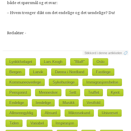
både et spørsmål og et svar:
– Hvem trenger dikt om det endelige og det uendelige? Du!
Redaktør -
Stikkord i denne artikkelen
Lyrikkforlaget
Lars Krogh
"Blaff"
Oslo
Bergen
Larvik
Dønna i Nordland
Fastlege
Kommuneoverlege
Sykehuslege
Immigrasjonshelse
Pensjonist
Mennesker
Sett
Truffet
Kjent
Endelige
Iendelige
Musikk
Vestfold
Allmenngyldig
Absurd
Mikrosekund
Universet
Tiden
Variabel
Inspirasjon