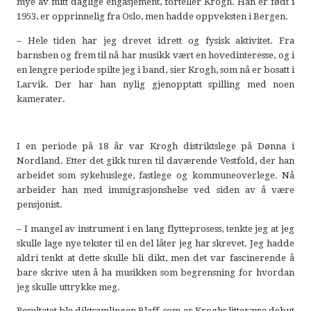
mye av mitt daglige engasjement, forteller Krogh. Han er født i
1953, er opprinnelig fra Oslo, men hadde oppveksten i Bergen.
– Hele tiden har jeg drevet idrett og fysisk aktivitet. Fra
barnsben og frem til nå har musikk vært en hovedinteresse, og i
en lengre periode spilte jeg i band, sier Krogh, som nå er bosatt i
Larvik. Der har han nylig gjenopptatt spilling med noen
kamerater.
I en periode på 18 år var Krogh distriktslege på Dønna i
Nordland. Etter det gikk turen til daværende Vestfold, der han
arbeidet som sykehuslege, fastlege og kommuneoverlege. Nå
arbeider han med immigrasjonshelse ved siden av å være
pensjonist.
– I mangel av instrument i en lang flytteprosess, tenkte jeg at jeg
skulle lage nye tekster til en del låter jeg har skrevet. Jeg hadde
aldri tenkt at dette skulle bli dikt, men det var fascinerende å
bare skrive uten å ha musikken som begrensning for hvordan
jeg skulle uttrykke meg.
Resultatet ble diktsamlingen Blaff, som er Kroghs litterære debut