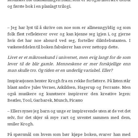
og første bok i en planlagt trilogi.
– Jeg har lyst til å skrive om noe som er allmenngyldig og som
folk flest reflekterer over og kan kjenne seg igjen i, og gjerne
hvis det har noe absurd ved seg, forteller diktdebutanten. I
vaskeseddelen til boken fabulerer han over nettopp dette.
Livet er et mikrosekund i universet, men evig langt for de som
lever til de blir gamle. Menneskene er mer forskjellige enn
man skulle tro. Og tiden er en underlig variabel. Eller?
Inspirasjonen henter Krogh fra en rekke forfattere. På listen står
blant andre Jules Vernes, Askildsen, Hagerup og Ferrante. Men
også musikere og kunstnere inspirerer den kreative legen:
Beatles, Tool, Garbarek, Munch, Picasso
– Ellers synes jeg barn og unge er inspirerende uten at de vet det
selv, for det skjer så mye rart og uventet sammen med dem,
smiler Krogh.
På spørsmål om hvem som bør kjøpe boken, svarer han med