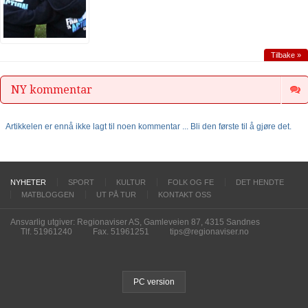
Tilbake »
NY kommentar
Artikkelen er ennå ikke lagt til noen kommentar ... Bli den første til å gjøre det.
NYHETER
SPORT
KULTUR
FOLK OG FE
DET HENDTE
MATBLOGGEN
UT PÅ TUR
KONTAKT OSS
Ansvarlig utgiver: Regionaviser AS, Gamleveien 87, 4315 Sandnes
Tlf. 51961240
Fax. 51961251
tips@regionaviser.no
PC version