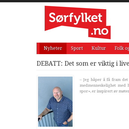
Nyheter
Sport
Kultur
Folk o
DEBATT: Det som er viktig i live
– Jeg håper å få fram det 
medmenneskelighet med h
spor», er inspirert av møt