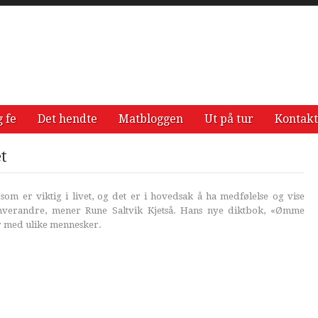
g fe
Det hendte
Matbloggen
Ut på tur
Kontakt
t
som er viktig i livet, og det er i hovedsak å ha medfølelse og vise
verandre, mener Rune Saltvik Kjetså. Hans nye diktbok, «Ømme
er med ulike mennesker.