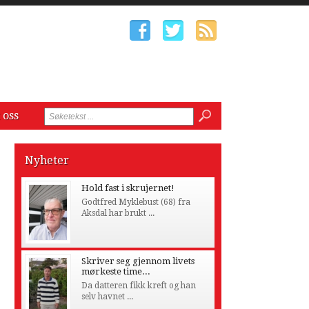
 oss
Nyheter
Hold fast i skrujernet!
Godtfred Myklebust (68) fra
Aksdal har brukt ...
Skriver seg gjennom livets
mørkeste time...
Da datteren fikk kreft og han
selv havnet ...