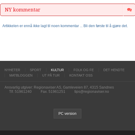
NY kommentar
Artikkelen er ennå ikke lagt til noen kommentar ... Bli den første til å gjøre det.
NYHETER
SPORT
KULTUR
FOLK OG FE
DET HENDTE
MATBLOGGEN
UT PÅ TUR
KONTAKT OSS
Ansvarlig utgiver: Regionaviser AS, Gamleveien 87, 4315 Sandnes
Tlf. 51961240
Fax. 51961251
tips@regionaviser.no
PC version