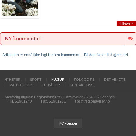
Tilbake »
NY kommentar
Artikkelen er ennå ikke lagt til noen kommentar ... Bli den første til å gjøre det.
NYHETER
SPORT
KULTUR
FOLK OG FE
DET HENDTE
MATBLOGGEN
UT PÅ TUR
KONTAKT OSS
Ansvarlig utgiver: Regionaviser AS, Gamleveien 87, 4315 Sandnes
Tlf. 51961240
Fax. 51961251
tips@regionaviser.no
PC version