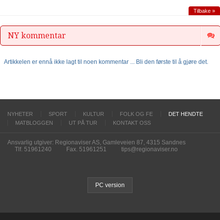
Tilbake »
NY kommentar
Artikkelen er ennå ikke lagt til noen kommentar ... Bli den første til å gjøre det.
NYHETER
SPORT
KULTUR
FOLK OG FE
DET HENDTE
MATBLOGGEN
UT PÅ TUR
KONTAKT OSS
Ansvarlig utgiver: Regionaviser AS, Gamleveien 87, 4315 Sandnes
Tlf. 51961240
Fax. 51961251
tips@regionaviser.no
PC version