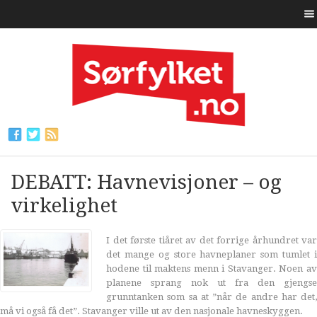
DEBATT: Havnevisjoner – og
virkelighet
I det første tiåret av det forrige århundret var
det mange og store havneplaner som tumlet i
hodene til maktens menn i Stavanger. Noen av
planene sprang nok ut fra den gjengse
grunntanken som sa at ”når de andre har det,
må vi også få det”. Stavanger ville ut av den nasjonale havneskyggen.