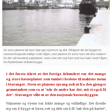
De store planene ble bare fulgt opp stykkevis og delt. Riktignok ble det bygget en
sammenhengende kailinje rundt Vågen, men planene for østre havn ble ikke realisert.
De ble i all hovedsak papirplaner, mens man slet seg fram med nye kaier rundt Vågen,
fra Ryfylkekaien til Butlerbrygga.
I det første tiåret av det forrige århundret var det mange
og store havneplaner som tumlet i hodene til maktens menn
i Stavanger. Noen av planene sprang nok ut fra den gjengse
grunntanken som sa at ”når de andre har det, må vi også få
det”. Stavanger ville ut av den nasjonale havneskyggen.
Visjonene og vyene var både mange og vidløftige. Det dreide
seg om å bygge ut byen, rett og slett om å få ”satt den på kartet”,