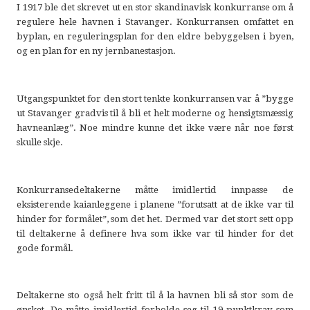
I 1917 ble det skrevet ut en stor skandinavisk konkurranse om å
regulere hele havnen i Stavanger. Konkurransen omfattet en
byplan, en reguleringsplan for den eldre bebyggelsen i byen,
og en plan for en ny jernbanestasjon.
Utgangspunktet for den stort tenkte konkurransen var å ”bygge
ut Stavanger gradvis til å bli et helt moderne og hensigtsmæssig
havneanlæg”. Noe mindre kunne det ikke være når noe først
skulle skje.
Konkurransedeltakerne måtte imidlertid innpasse de
eksisterende kaianleggene i planene ”forutsatt at de ikke var til
hinder for formålet”, som det het. Dermed var det stort sett opp
til deltakerne å definere hva som ikke var til hinder for det
gode formål.
Deltakerne sto også helt fritt til å la havnen bli så stor som de
ønsket. De måtte imidlertid forholde seg til 19 punktkrav som