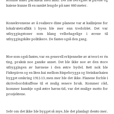
komme kaier parallellt med land. Det ble beregnet at pirene og
kaiene kunne få en samlet lengde på nær 660 meter.
Konsekvensene av å realisere disse planene var at kailinjene for
lokalrutetrafikk i byen ble mer enn tredoblet. Det var
utbyggingstoner som klang velbehagelige i ørene til
utbyggingskåte politikere. De fantes også den gang.
Noe som også fantes, var en generell erkjennelse av at teori er én
ting, praksis noe ganske annet. Det ble ikke noe av den store
utbyggingen av havnene i den østre bydel. Rett nok ble
Fiskepiren og en liten kai mellom Bispebrygga og Steinkarkaien
bygget omkring 1912-13, men mer ble det ikke. Planene forble i
skrivebordskuffene til et mulig senere bruk. Kommer råd,
kommer kanskje også østre havns tid, var det mulige motto for
prosjektene.
Selv om det ikke ble bygget så mye, ble det planlagt dessto mer.