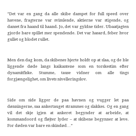
”Det var en gang da alle skibe dampet for full speed over
havene, fragterne var svimlende, aktierne var stigende, og
danset fra haand til haand. Jo, det var gyldne tider. Ubaatjagten
gjorde bare spillet mer spendende. Det var hasard, feber hvor
gullet og blodet rullet.
Men den dag kom, da skibenes hjerte holdt op at slaa, og de ble
liggende døde langs kaikantene som en torskestim efter
dynamitfiske. Stumme, tause vidner om alle tings
forgjængelighet, om livets nivelleringslov.
Side om side ligger de paa havnen og vugger let paa
dønningerne, saa ankertauget strammes og slakkes. Og en gang
vil det skje igjen at ankeret begynder at arbeide, at
kommandoord og fløjter lyder – at skibene begynner at leve.
For døden var bare en skindød…”