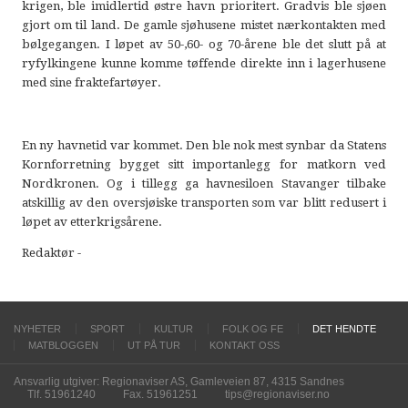
krigen, ble imidlertid østre havn prioritert. Gradvis ble sjøen
gjort om til land. De gamle sjøhusene mistet nærkontakten med
bølgegangen. I løpet av 50-,60- og 70-årene ble det slutt på at
ryfylkingene kunne komme tøffende direkte inn i lagerhusene
med sine fraktefartøyer.
En ny havnetid var kommet. Den ble nok mest synbar da Statens
Kornforretning bygget sitt importanlegg for matkorn ved
Nordkronen. Og i tillegg ga havnesiloen Stavanger tilbake
atskillig av den oversjøiske transporten som var blitt redusert i
løpet av etterkrigsårene.
Redaktør -
NYHETER
SPORT
KULTUR
FOLK OG FE
DET HENDTE
MATBLOGGEN
UT PÅ TUR
KONTAKT OSS
Ansvarlig utgiver: Regionaviser AS, Gamleveien 87, 4315 Sandnes
Tlf. 51961240
Fax. 51961251
tips@regionaviser.no