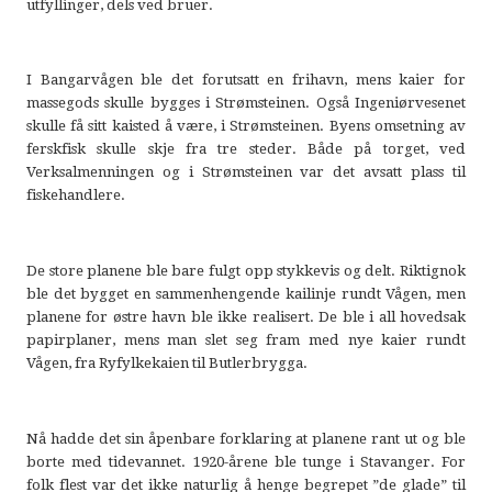
utfyllinger, dels ved bruer.
I Bangarvågen ble det forutsatt en frihavn, mens kaier for
massegods skulle bygges i Strømsteinen. Også Ingeniørvesenet
skulle få sitt kaisted å være, i Strømsteinen. Byens omsetning av
ferskfisk skulle skje fra tre steder. Både på torget, ved
Verksalmenningen og i Strømsteinen var det avsatt plass til
fiskehandlere.
De store planene ble bare fulgt opp stykkevis og delt. Riktignok
ble det bygget en sammenhengende kailinje rundt Vågen, men
planene for østre havn ble ikke realisert. De ble i all hovedsak
papirplaner, mens man slet seg fram med nye kaier rundt
Vågen, fra Ryfylkekaien til Butlerbrygga.
Nå hadde det sin åpenbare forklaring at planene rant ut og ble
borte med tidevannet. 1920-årene ble tunge i Stavanger. For
folk flest var det ikke naturlig å henge begrepet ”de glade” til