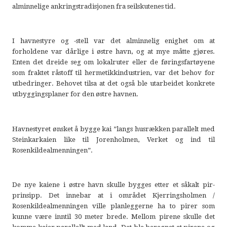
alminnelige ankringstradisjonen fra seilskutenes tid.
I havnestyre og -stell var det alminnelig enighet om at
forholdene var dårlige i østre havn, og at mye måtte gjøres.
Enten det dreide seg om lokalruter eller de føringsfartøyene
som fraktet råstoff til hermetikkindustrien, var det behov for
utbedringer. Behovet tilsa at det også ble utarbeidet konkrete
utbyggingsplaner for den østre havnen.
Havnestyret ønsket å bygge kai ”langs husrækken parallelt med
Steinkarkaien like til Jorenholmen, Verket og ind til
Rosenkildealmenningen”.
De nye kaiene i østre havn skulle bygges etter et såkalt pir-
prinsipp. Det innebar at i området Kjerringsholmen /
Rosenkildealmenningen ville planleggerne ha to pirer som
kunne være inntil 30 meter brede. Mellom pirene skulle det