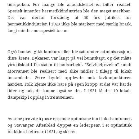
tidsepoken. For mange ble arbeidsløshet en bitter realitet.
Spesielt innenfor hermetikkindustrien ble den meget merkbar.
Det var derfor forståelig at 50 års jubileet for
hermetikkindustrien i 1923 ikke ble markert med særlig brask,
langt mindre noe spesielt bram.
Også banker gikk konkurs eller ble satt under administrasjon i
disse årene. Bykassen var langt på vei bunnskapt, og det måtte
ytes tilskudd fra staten til nødsarbeid. ”Selvhjelpsveien” rundt
Mosvannet ble realisert med slike midler i tillegg til lokalt
innsamlede. Østre bydel opplevde nok lavkonjunkturen
hardest. Folk kjente ikke bare på egen kropp at det var harde
tider og tak, de kunne også se det. I 1921 lå det 10 lokale
dampskip i opplag i Strømsteinen.
Avisene prøvde å puste en smule optimisme inn i lokalsamfunnet,
og Stavanger Aftenblad dyppet en lederpenn i et optimistisk
blekkhus i februar i 1921, og skrev: