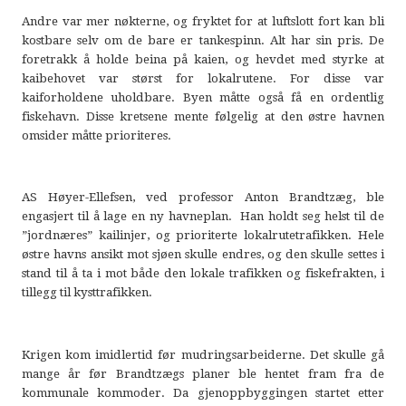
Andre var mer nøkterne, og fryktet for at luftslott fort kan bli
kostbare selv om de bare er tankespinn. Alt har sin pris. De
foretrakk å holde beina på kaien, og hevdet med styrke at
kaibehovet var størst for lokalrutene. For disse var
kaiforholdene uholdbare. Byen måtte også få en ordentlig
fiskehavn. Disse kretsene mente følgelig at den østre havnen
omsider måtte prioriteres.
AS Høyer-Ellefsen, ved professor Anton Brandtzæg, ble
engasjert til å lage en ny havneplan. Han holdt seg helst til de
”jordnæres” kailinjer, og prioriterte lokalrutetrafikken. Hele
østre havns ansikt mot sjøen skulle endres, og den skulle settes i
stand til å ta i mot både den lokale trafikken og fiskefrakten, i
tillegg til kysttrafikken.
Krigen kom imidlertid før mudringsarbeiderne. Det skulle gå
mange år før Brandtzægs planer ble hentet fram fra de
kommunale kommoder. Da gjenoppbyggingen startet etter