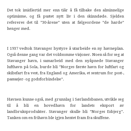
Det tok imidlertid mer enn tiår å få tilbake den alminnelige
optimisme, og få pustet nytt liv i den skinndøde. Sjelden
refereres det til ”30-årene” uten at følgeordene ”de harde”
henger med.
I 1937 vedtok Stavanger bystyre å utarbeide en ny havneplan.
Også denne gang var det voldsomme visjoner. Noen så for seg at
Stavanger havn, i samarbeid med den nyåpnede Stavanger
lufthavn på Sola, burde bli ”Norges første havn for luftfart og
skibsfart fra vest, fra England og Amerika, et sentrum for post-,
passasjer- og godsforbindelse”.
Havnen kunne også, med grunnlag i Sørlandsbanen, utvikle seg
til å bli en hovedhavn for landets eksport av
landbruksprodukter. Stavanger skulle bli ”Norges Esbjerg”.
Tanken om en frihavn ble igjen hentet fram fra skuffene.