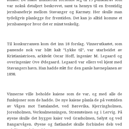
var nokså detaljert beskrevet, samt ta hensyn til en fremtidig
jernbaneferje mellom Stavanger og Karmøy. Her skulle man
tydeligvis planlegge for fremtiden. Det kan jo alltid komme et
jernbanespor hvor det er minst tenkelig.
Til konkurransen kom det inn 18 forslag. Vinnerutkastet, som
passende nok var blitt kalt ”Lykke til”, var utarbeidet av
Kristianiatrioen, arkitekt Oscar Hoff, ingeniør M. Legaard og
overingeniør Ove Ødegaard. Legaard var ellers vel kjent med
Stavangers havn. Han hadde stått for den gamle havneplanen av
1898.
Vinnerne ville beholde kaiene som de var, og med alle de
funksjoner som de hadde. De nye kaiene planla de på vestsiden
av Vågen mot Tastalandet, ved Børevika, Kjerringholmen,
Jorenholmen, Verksalmenningen, Strømsteinen og i Lervig. På
øyene skulle det bygges kaier ved Grasholmen, Sølyst og ved
Bangarvågen. Øyene og fastlandet skulle forbindes dels ved