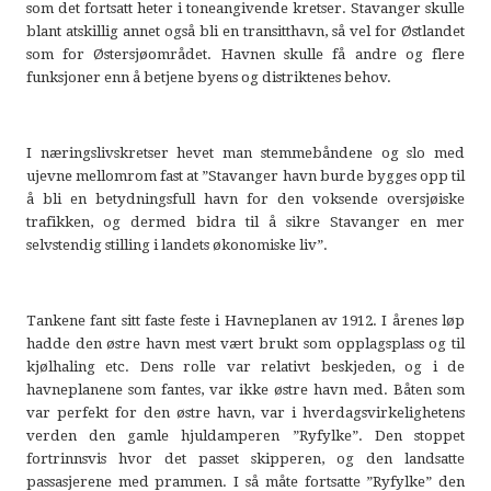
som det fortsatt heter i toneangivende kretser. Stavanger skulle
blant atskillig annet også bli en transitthavn, så vel for Østlandet
som for Østersjøområdet. Havnen skulle få andre og flere
funksjoner enn å betjene byens og distriktenes behov.
I næringslivskretser hevet man stemmebåndene og slo med
ujevne mellomrom fast at ”Stavanger havn burde bygges opp til
å bli en betydningsfull havn for den voksende oversjøiske
trafikken, og dermed bidra til å sikre Stavanger en mer
selvstendig stilling i landets økonomiske liv”.
Tankene fant sitt faste feste i Havneplanen av 1912. I årenes løp
hadde den østre havn mest vært brukt som opplagsplass og til
kjølhaling etc. Dens rolle var relativt beskjeden, og i de
havneplanene som fantes, var ikke østre havn med. Båten som
var perfekt for den østre havn, var i hverdagsvirkelighetens
verden den gamle hjuldamperen ”Ryfylke”. Den stoppet
fortrinnsvis hvor det passet skipperen, og den landsatte
passasjerene med prammen. I så måte fortsatte ”Ryfylke” den