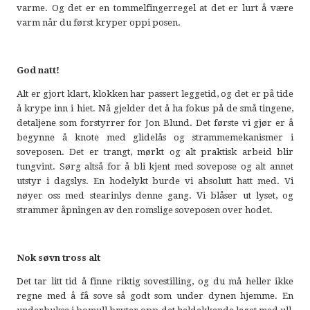
varme. Og det er en tommelfingerregel at det er lurt å være
varm når du først kryper oppi posen.
God natt!
Alt er gjort klart, klokken har passert leggetid, og det er på tide
å krype inn i hiet. Nå gjelder det å ha fokus på de små tingene,
detaljene som forstyrrer for Jon Blund. Det første vi gjør er å
begynne å knote med glidelås og strammemekanismer i
soveposen. Det er trangt, mørkt og alt praktisk arbeid blir
tungvint. Sørg altså for å bli kjent med sovepose og alt annet
utstyr i dagslys. En hodelykt burde vi absolutt hatt med. Vi
nøyer oss med stearinlys denne gang. Vi blåser ut lyset, og
strammer åpningen av den romslige soveposen over hodet.
Nok søvn tross alt
Det tar litt tid å finne riktig sovestilling, og du må heller ikke
regne med å få sove så godt som under dynen hjemme. En