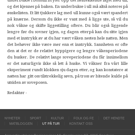
underbukse i bomull bryter opp det heldekkende laget med ull,
og det kjennes på baken. En underbukse i ull må altså noteres på
ønskelisten. Et litt tjukkere lag med ull kunne også vært spandert
på knærne. Dersom du ikke er vant med å ligge ute, så vil du
nok våkne og skifte liggestilling oftere. Du blir også liggende
lengre før du sovner igjen, og dagen etterpå kan du sitte igjen
med et inntrykk av at du har vært våken nesten hele natten. Men
det behøver ikke være mer enn et inntrykk. Sannheten er ofte
den at det er de relativt hyppigere og lengre våkenperiodene
du husker. De relativt lange soveperiodene du får innimellom
er det naturligvis ikke så lett å huske. Vi våkner fra vårt lille
eksperiment rundt klokken sju dagen etter, og kan konstatere at
natten har gitt oss tilstrekkelig søvn, på tross av bitende kulde på
utsiden av soveposen.
Redaktør -
NYHETER
SPORT
KULTUR
FOLK OG FE
DET HENDTE
MATBLOGGEN
UT PÅ TUR
KONTAKT OSS