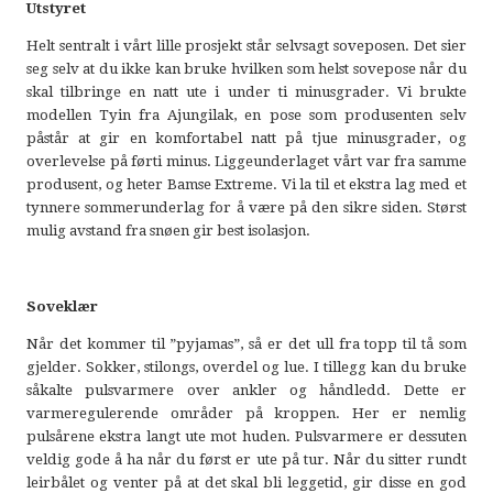
Utstyret
Helt sentralt i vårt lille prosjekt står selvsagt soveposen. Det sier
seg selv at du ikke kan bruke hvilken som helst sovepose når du
skal tilbringe en natt ute i under ti minusgrader. Vi brukte
modellen Tyin fra Ajungilak, en pose som produsenten selv
påstår at gir en komfortabel natt på tjue minusgrader, og
overlevelse på førti minus. Liggeunderlaget vårt var fra samme
produsent, og heter Bamse Extreme. Vi la til et ekstra lag med et
tynnere sommerunderlag for å være på den sikre siden. Størst
mulig avstand fra snøen gir best isolasjon.
Soveklær
Når det kommer til ”pyjamas”, så er det ull fra topp til tå som
gjelder. Sokker, stilongs, overdel og lue. I tillegg kan du bruke
såkalte pulsvarmere over ankler og håndledd. Dette er
varmeregulerende områder på kroppen. Her er nemlig
pulsårene ekstra langt ute mot huden. Pulsvarmere er dessuten
veldig gode å ha når du først er ute på tur. Når du sitter rundt
leirbålet og venter på at det skal bli leggetid, gir disse en god