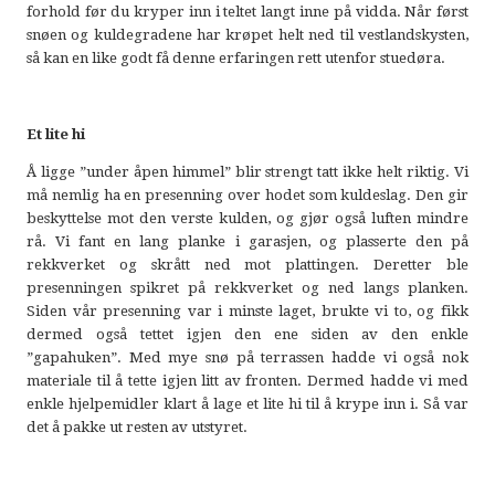
forhold før du kryper inn i teltet langt inne på vidda. Når først
snøen og kuldegradene har krøpet helt ned til vestlandskysten,
så kan en like godt få denne erfaringen rett utenfor stuedøra.
Et lite hi
Å ligge ”under åpen himmel” blir strengt tatt ikke helt riktig. Vi
må nemlig ha en presenning over hodet som kuldeslag. Den gir
beskyttelse mot den verste kulden, og gjør også luften mindre
rå. Vi fant en lang planke i garasjen, og plasserte den på
rekkverket og skrått ned mot plattingen. Deretter ble
presenningen spikret på rekkverket og ned langs planken.
Siden vår presenning var i minste laget, brukte vi to, og fikk
dermed også tettet igjen den ene siden av den enkle
”gapahuken”. Med mye snø på terrassen hadde vi også nok
materiale til å tette igjen litt av fronten. Dermed hadde vi med
enkle hjelpemidler klart å lage et lite hi til å krype inn i. Så var
det å pakke ut resten av utstyret.