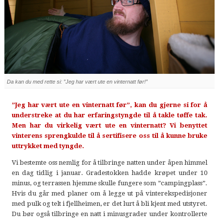
Da kan du med rette si: ”Jeg har vært ute en vinternatt før!”
”Jeg har vært ute en vinternatt før”, kan du gjerne si for å
understreke at du har erfaringstyngde til å takle tøffe tak.
Men har du virkelig vært ute en vinternatt? Vi benyttet
vinterens sprengkulde til å sertifisere oss til å kunne bruke
uttrykket med tyngde.
Vi bestemte oss nemlig for å tilbringe natten under åpen himmel
en dag tidlig i januar. Gradestokken hadde krøpet under 10
minus, og terrassen hjemme skulle fungere som ”campingplass”.
Hvis du går med planer om å legge ut på vinterekspedisjoner
med pulk og telt i fjellheimen, er det lurt å bli kjent med utstyret.
Du bør også tilbringe en natt i minusgrader under kontrollerte