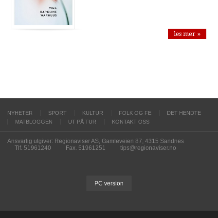
les mer »
NYHETER
SPORT
KULTUR
FOLK OG FE
DET HENDTE
MATBLOGGEN
UT PÅ TUR
KONTAKT OSS
Ansvarlig utgiver: Regionaviser AS, Gamleveien 87, 4315 Sandnes
Tlf. 51961240
Fax. 51961251
tips@regionaviser.no
PC version