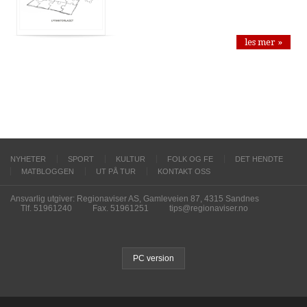
les mer »
NYHETER
SPORT
KULTUR
FOLK OG FE
DET HENDTE
MATBLOGGEN
UT PÅ TUR
KONTAKT OSS
Ansvarlig utgiver: Regionaviser AS, Gamleveien 87, 4315 Sandnes
Tlf. 51961240
Fax. 51961251
tips@regionaviser.no
PC version