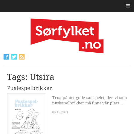
Tags: Utsira
Puslespelbrikker
Trua på det gode samspelet, der vi som
puslespelbrikker må finne vår plass ...
06.12.2021