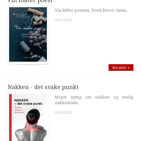
Vin møter poesi
Vin løfter poesien. Poesi hever vinen.
16.11.2022
les mer »
Nakken - det svake punkt
Meget nyttig om nakken og mulig
nakkeskade.
06.09.2022