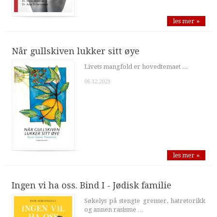
les mer »
Når gullskiven lukker sitt øye
Livets mangfold er hovedtemaet ...
06.12.2021
les mer »
Ingen vi ha oss. Bind I - Jødisk familie
Søkelys på stengte grenser, hatretorikk
og annen rasisme …