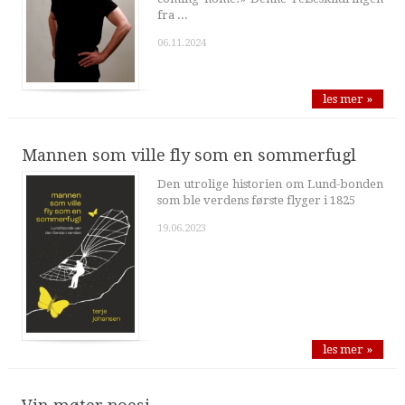
fra ...
06.11.2024
les mer »
Mannen som ville fly som en sommerfugl
Den utrolige historien om Lund-bonden
som ble verdens første flyger i 1825
19.06.2023
les mer »