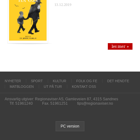
13.12.2019
les mer »
NYHETER
SPORT
KULTUR
FOLK OG FE
DET HENDTE
MATBLOGGEN
UT PÅ TUR
KONTAKT OSS
Ansvarlig utgiver: Regionaviser AS, Gamleveien 87, 4315 Sandnes
Tlf. 51961240
Fax. 51961251
tips@regionaviser.no
PC version