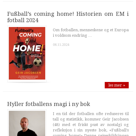
Fußball’s coming home! Historien om EM i
fotball 2024
Om fotballen, menneskene og et Europa
i voldsom endring …
08.11.2024
les mer »
Hyller fotballens magi i ny bok
I en tid der fotballen ofte reduseres til
tall og statistikk, kommer Geir Jacobsen
(48) med et friskt pust av nostalgi og
refleksjon i sin nyeste bok, «Fußball's
coming home!» Denne reiseskildringen