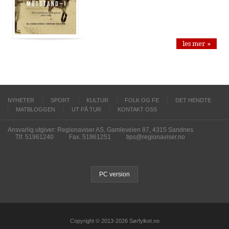
les mer »
NYHETER
SPORT
KULTUR
FOLK OG FE
DET HENDTE
MATBLOGGEN
UT PÅ TUR
KONTAKT OSS
Ansvarlig utgiver: Regionaviser AS, Gamleveien 87, 4315 Sandnes
Tlf. 51961240
Fax. 51961251
tips@regionaviser.no
PC version
Copyright © 2013-2026 Sørfylket.no