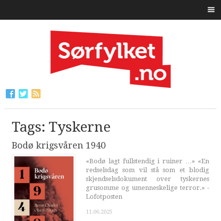
Tags: Tyskerne
Bodø krigsvåren 1940
«Bodø lagt fullstendig i ruiner …» «En
redselsdag som vil stå som et blodig
skjendselsdokument over tyskernes
grusomme og umenneskelige terror.» -
Lofotposten
11.06.2025