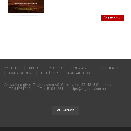
les mer »
NYHETER
SPORT
KULTUR
FOLK OG FE
DET HENDTE
MATBLOGGEN
UT PÅ TUR
KONTAKT OSS
Ansvarlig utgiver: Regionaviser AS, Gamleveien 87, 4315 Sandnes
Tlf. 51961240
Fax. 51961251
tips@regionaviser.no
PC version