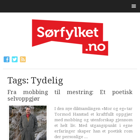
Tags: Tydelig
Fra mobbing til mestring: Et poetisk
selvoppgjør
I den nye diktsamlingen «Mor og eg» tar
Tormod Hanstad et kraftfullt oppgjør
med mobbing og utenforskap gjennom
et helt liv. Med utgangspunkt i egne
erfaringer skaper han et poetisk rom
der personlige ...