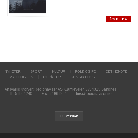
les mer »
NYHETER
SPORT
KULTUR
FOLK OG FE
DET HENDTE
MATBLOGGEN
UT PÅ TUR
KONTAKT OSS
Ansvarlig utgiver: Regionaviser AS, Gamleveien 87, 4315 Sandnes
Tlf. 51961240
Fax. 51961251
tips@regionaviser.no
PC version