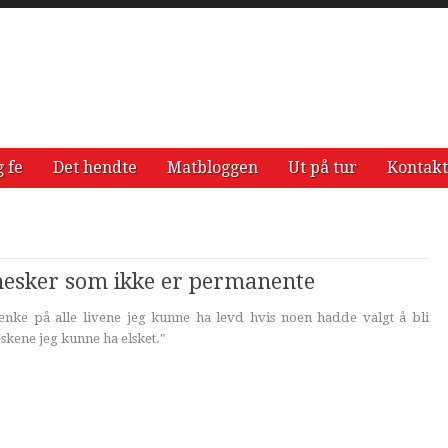
g fe
Det hendte
Matbloggen
Ut på tur
Kontakt
esker som ikke er permanente
tenke på alle livene jeg kunne ha levd hvis noen hadde valgt å bli
kene jeg kunne ha elsket."