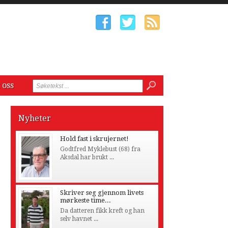
 oss
Nyheter
Hold fast i skrujernet!
Godtfred Myklebust (68) fra
Aksdal har brukt ...
Skriver seg gjennom livets
mørkeste time...
Da datteren fikk kreft og han
selv havnet ...