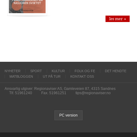
les mer »
NYHETER
SPORT
KULTUR
FOLK OG FE
DET HENDTE
MATBLOGGEN
UT PÅ TUR
KONTAKT OSS
Ansvarlig utgiver: Regionaviser AS, Gamleveien 87, 4315 Sandnes
Tlf. 51961240
Fax. 51961251
tips@regionaviser.no
PC version