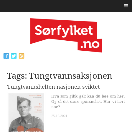
Tags: Tungtvannsaksjonen
Tungtvannshelten nasjonen sviktet
Hva som gikk galt kan du lese om her.
Og så det store spørsmålet: Har vi lært
noe?
25.10.2021