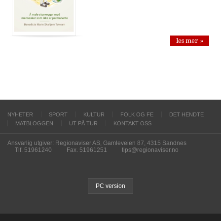
les mer »
NYHETER
SPORT
KULTUR
FOLK OG FE
DET HENDTE
MATBLOGGEN
UT PÅ TUR
KONTAKT OSS
Ansvarlig utgiver: Regionaviser AS, Gamleveien 87, 4315 Sandnes
Tlf. 51961240
Fax. 51961251
tips@regionaviser.no
PC version