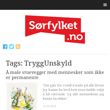
Tags: TryggUnskyld
Å male stuevegger med mennesker som ikke
er permanente
"Det gjør for vondt å tenke på alle livene
jeg kunne ha levd hvis noen hadde valgt
å bli værende. Og alle menneskene jeg
kunne ha elsket."
14.06.2024