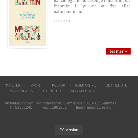
har sitt eget menneskelige tema som blir
fremvist i lys av et dyr eller
naturfenomen.
13.07.2021
les mer »
NYHETER
SPORT
KULTUR
FOLK OG FE
DET HENDTE
MATBLOGGEN
UT PÅ TUR
KONTAKT OSS
Ansvarlig utgiver: Regionaviser AS, Gamleveien 87, 4315 Sandnes
Tlf. 51961240
Fax. 51961251
tips@regionaviser.no
PC version