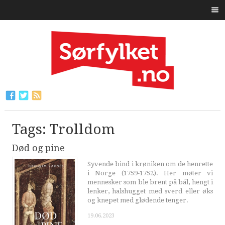
Tags: Trolldom
Død og pine
Syvende bind i krøniken om de henrette
i Norge (1759-1752). Her møter vi
mennesker som ble brent på bål, hengt i
lenker, halshugget med sverd eller øks
og knepet med glødende tenger.
19.06.2023