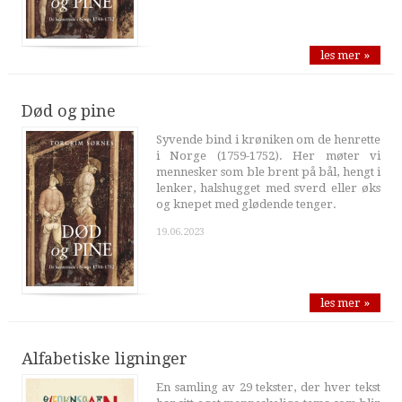
les mer »
Død og pine
Syvende bind i krøniken om de henrette
i Norge (1759-1752). Her møter vi
mennesker som ble brent på bål, hengt i
lenker, halshugget med sverd eller øks
og knepet med glødende tenger.
19.06.2023
les mer »
Alfabetiske ligninger
En samling av 29 tekster, der hver tekst