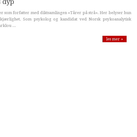
s dyp
r som forfatter med diktsamlingen «Tårer på strå». Her belyser hun
 kjærlighet. Som psykolog og kandidat ved Norsk psykoanalytisk
rklou ...
les mer »