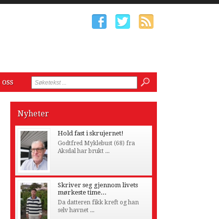
 oss
Nyheter
Hold fast i skrujernet!
Godtfred Myklebust (68) fra
Aksdal har brukt ...
Skriver seg gjennom livets
mørkeste time...
Da datteren fikk kreft og han
selv havnet ...