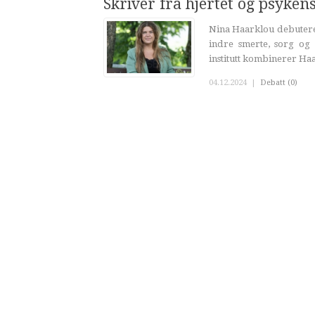
Skriver fra hjertet og psyken
Nina Haarklou debutere
indre smerte, sorg og
institutt kombinerer Haa
04.12.2024
|
Debatt (0)