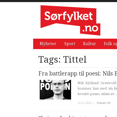
Nyheter
Sport
Kultur
Folk o
Tags: Tittel
Fra battlerapp til poesi: Nil
Nils Bjelland Grønvold
kommer han med sin førs
kreativ pause, utløst av ..
16.12.2024
|
Debatt (0)