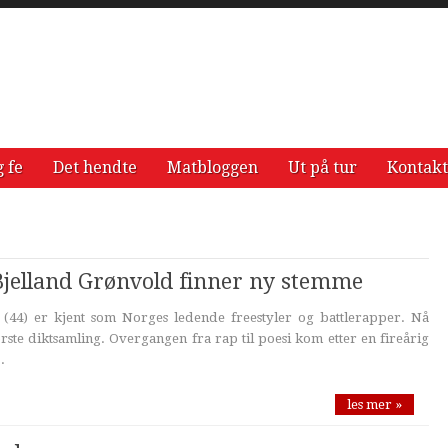
g fe
Det hendte
Matbloggen
Ut på tur
Kontakt
s Bjelland Grønvold finner ny stemme
 (44) er kjent som Norges ledende freestyler og battlerapper. Nå
te diktsamling. Overgangen fra rap til poesi kom etter en fireårig
.
les mer »