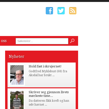
 oss
Nyheter
Hold fast i skrujernet!
Godtfred Myklebust (68) fra
Aksdal har brukt ...
Skriver seg gjennom livets
mørkeste time...
Da datteren fikk kreft og han
selv havnet ...