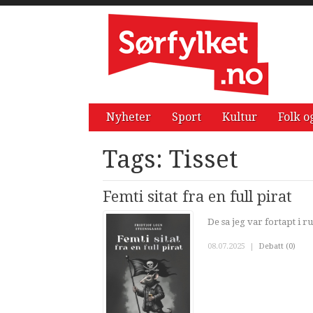
Nyheter
Sport
Kultur
Folk o
Tags: Tisset
Femti sitat fra en full pirat
De sa jeg var fortapt i r
08.07.2025
|
Debatt (0)