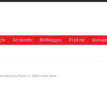
g fe
Det hendte
Matbloggen
Ut på tur
Kontakt
usen Men jeg finner jo alltid veien hjem ...