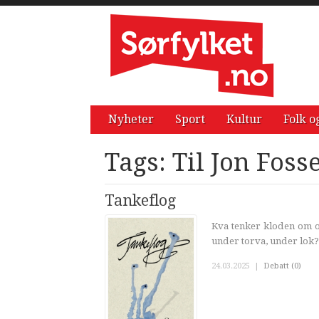
Nyheter
Sport
Kultur
Folk o
Tags: Til Jon Foss
Tankeflog
Kva tenker kloden om os
under torva, under lok?
24.03.2025
|
Debatt (0)