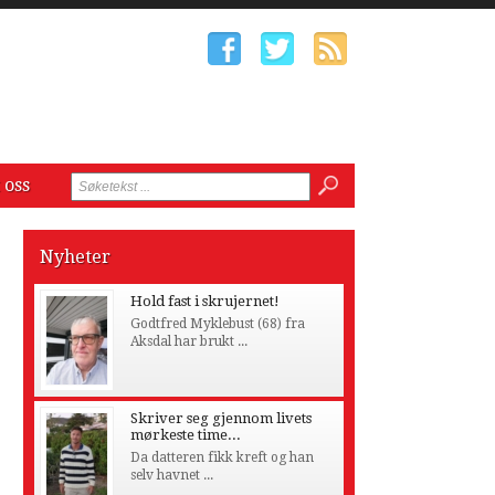
 oss
Nyheter
Hold fast i skrujernet!
Godtfred Myklebust (68) fra
Aksdal har brukt ...
Skriver seg gjennom livets
mørkeste time...
Da datteren fikk kreft og han
selv havnet ...