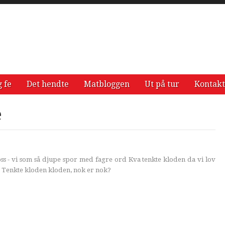
g fe
Det hendte
Matbloggen
Ut på tur
Kontakt
e
s - vi som så djupe spor med fagre ord Kva tenkte kloden da vi lov
 Tenkte kloden kloden, nok er nok?