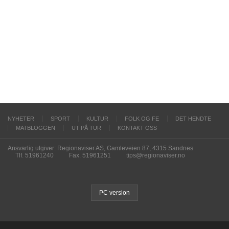
NYHETER
SPORT
KULTUR
FOLK OG FE
DET HENDTE
MATBLOGGEN
UT PÅ TUR
KONTAKT OSS
Ansvarlig utgiver: Regionaviser AS, Gamleveien 87, 4315 Sandnes
Tlf. 51961240
Fax. 51961251
tips@regionaviser.no
PC version