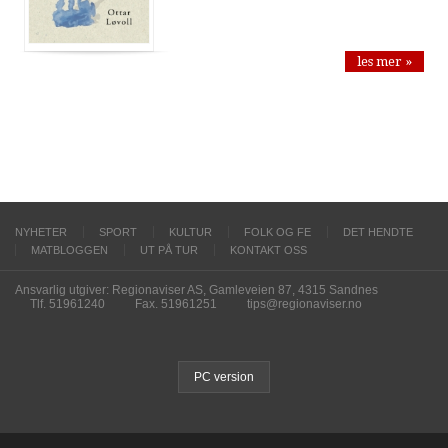
les mer »
NYHETER
SPORT
KULTUR
FOLK OG FE
DET HENDTE
MATBLOGGEN
UT PÅ TUR
KONTAKT OSS
Ansvarlig utgiver: Regionaviser AS, Gamleveien 87, 4315 Sandnes
Tlf. 51961240
Fax. 51961251
tips@regionaviser.no
PC version