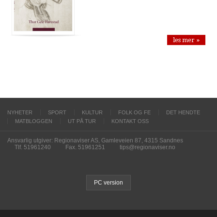
les mer »
NYHETER
SPORT
KULTUR
FOLK OG FE
DET HENDTE
MATBLOGGEN
UT PÅ TUR
KONTAKT OSS
Ansvarlig utgiver: Regionaviser AS, Gamleveien 87, 4315 Sandnes
Tlf. 51961240
Fax. 51961251
tips@regionaviser.no
PC version