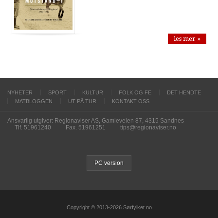
les mer »
NYHETER
SPORT
KULTUR
FOLK OG FE
DET HENDTE
MATBLOGGEN
UT PÅ TUR
KONTAKT OSS
Ansvarlig utgiver: Regionaviser AS, Gamleveien 87, 4315 Sandnes
Tlf. 51961240
Fax. 51961251
tips@regionaviser.no
PC version
Copyright © 2013-2026 Sørfylket.no