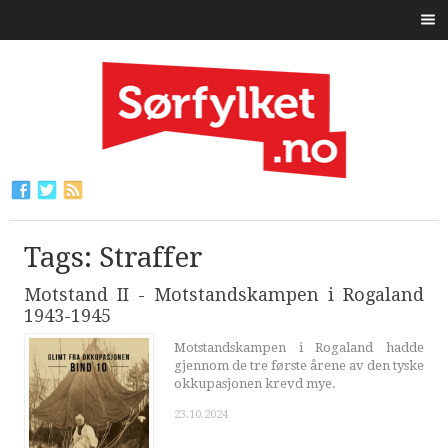
Tags: Straffer
Motstand II - Motstandskampen i Rogaland
1943-1945
Motstandskampen i Rogaland hadde
gjennom de tre første årene av den tyske
okkupasjonen krevd mye.
23.10.2024