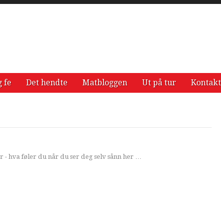
g fe
Det hendte
Matbloggen
Ut på tur
Kontakt
r - hva føler du når du ser deg selv sånn her …