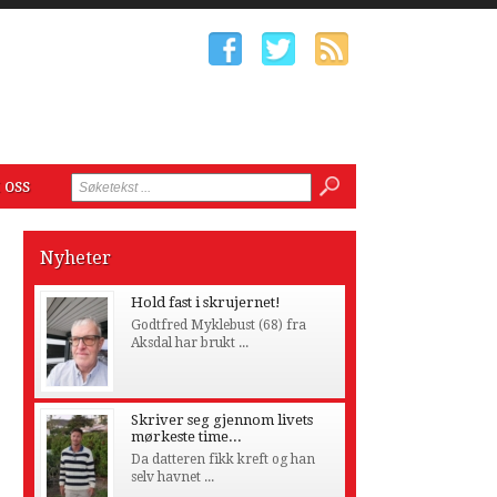
 oss
Nyheter
Hold fast i skrujernet!
Godtfred Myklebust (68) fra
Aksdal har brukt ...
Skriver seg gjennom livets
mørkeste time...
Da datteren fikk kreft og han
selv havnet ...