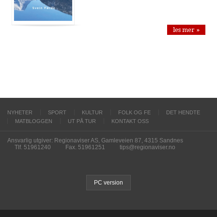
les mer »
NYHETER
SPORT
KULTUR
FOLK OG FE
DET HENDTE
MATBLOGGEN
UT PÅ TUR
KONTAKT OSS
Ansvarlig utgiver: Regionaviser AS, Gamleveien 87, 4315 Sandnes
Tlf. 51961240
Fax. 51961251
tips@regionaviser.no
PC version