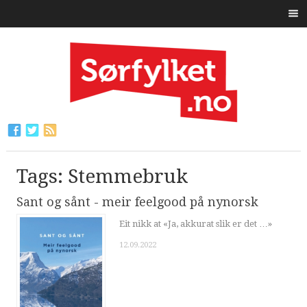
Tags: Stemmebruk
Sant og sånt - meir feelgood på nynorsk
Eit nikk at «Ja, akkurat slik er det …»
12.09.2022