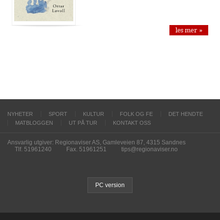
les mer »
NYHETER
SPORT
KULTUR
FOLK OG FE
DET HENDTE
MATBLOGGEN
UT PÅ TUR
KONTAKT OSS
Ansvarlig utgiver: Regionaviser AS, Gamleveien 87, 4315 Sandnes
Tlf. 51961240
Fax. 51961251
tips@regionaviser.no
PC version